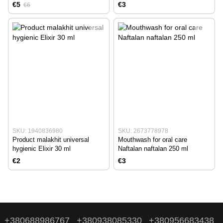
€5
€3
€6
SKU: 1940836980
SKU: 2673778978
Product malakhit universal
Mouthwash for oral care
hygienic Elixir 30 ml
Naftalan naftalan 250 ml
€2
€3
+380688986767
+380938085330
+380956683438