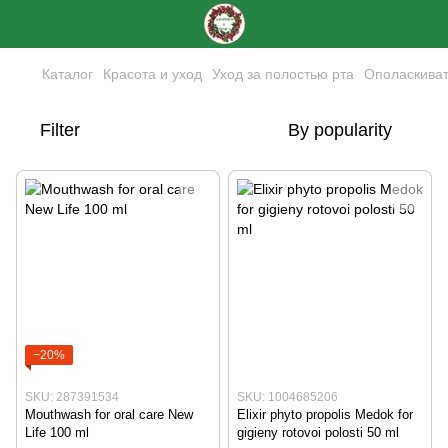
Каталог
Красота и уход
Уход за полостью рта
Ополаскиват
Filter
By popularity
−20%
SKU: 287391534
SKU: 1004685206
Mouthwash for oral care New
Elixir phyto propolis Medok for
Life 100 ml
gigieny rotovoi polosti 50 ml