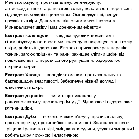
Має зволожуючу, протизапальну, регенеруючу,
антиоксидантною та ранозагоювальну властивості. Бореться з
відкладенням жирів і целюлітом. Омолоджує і підвищує
пружність шкіри. Допомагає відновити м'язові волокна.
Минерализует шкіру і має дренажним ефектом.
Екстракт календули
— завдяки чудовим поживним і
вітамінізуючу властивостями, календула покращує стан і колір
шкіри, робить її здоровою. Екстракт прискорює регенерацію
тканин, загоює тріщини та рани, захищає клітини шкіри від
пошкодження та передчасного руйнування, оздоровлює
шкірний покрив.
Екстракт Хвоща
— володіє захисним, протизапальну та
бактерицидну властивості. Забезпечує ніжний догляд і
еластичність шкірі.
Екстракт деревію
— чинить протизапальну,
ранозагоювальну, протиалергічну дії. Відновлює і оздоровлює
клітини шкіри.
Екстракт Дуба
— володіє м'яким в'яжучу, протизапальну,
протиалергічну, протигрибкові властивості. Здатна загоювати
тріщини і ранки на шкірі, зміцнювати судини, усувати зморшки і
робить шкіру пружною і еластичною.