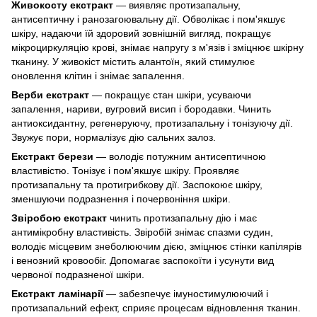
Живокосту екстракт
— виявляє протизапальну,
антисептичну і ранозагоювальну дії. Обволікає і пом'якшує
шкіру, надаючи їй здоровий зовнішній вигляд, покращує
мікроциркуляцію крові, знімає напругу з м'язів і зміцнює шкірну
тканину. У живокіст містить алантоїн, який стимулює
оновлення клітин і знімає запалення.
Верби екстракт
— покращує стан шкіри, усуваючи
запалення, нариви, вугровий висип і бородавки. Чинить
антиоксидантну, регенеруючу, протизапальну і тонізуючу дії.
Звужує пори, нормалізує дію сальних залоз.
Екстракт берези
— володіє потужним антисептичною
властивістю. Тонізує і пом'якшує шкіру. Проявляє
протизапальну та протигрибкову дії. Заспокоює шкіру,
зменшуючи подразнення і почервоніння шкіри.
Звіробою екстракт
чинить протизапальну дію і має
антимікробну властивість. Звіробій знімає спазми судин,
володіє місцевим знеболюючим дією, зміцнює стінки капілярів
і венозний кровообіг. Допомагає заспокоїти і усунути вид
червоної подразненої шкіри.
Екстракт ламінарії
— забезпечує імуностимулюючий і
протизапальний ефект, сприяє процесам відновлення тканин.