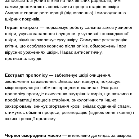
запобігають згубний вплив на них вільних радикалів, тим
самим допомагають сповільнити процес старіння шкіри.
Амарант сприяє регенерації (відновленню) і омолодженню
шкірних покривів.
Герані екстракт
— нормалізує роботу сальних залоз у жирної
шкіри, усуває запалення і лущення у чутливої і пошкодженої
шкіри, відмінно зволожує суху шкіру. Стимулює регенерацію
клітин, що особливо корисно після опіків, обморожень і при
вірусних ураженнях шкіри. Надає антисептичну,
протизапальну дії.
Екстракт прополісу
— забезпечує шкірі очищення,
зволоження та живлення. Знімається напруга, покращує
мікроциркуляцію і обмінні процеси в тканинах. Екстракт
прополісу протидіє окисленню внутрішніх жирів, що важливо в
профілактиці процесів старіння, онкологічних та інших
захворювань, знижує згортання крові, знімає судинний спазм,
стимулює обмінні процеси, регенерацію (відновлення тканин) і
захисні реакції організму.
Чорної смородини масло
— інтенсивно доглядає за шкірою.