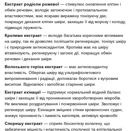
Екстракт родіоли рожевої
— стимулює оновлення клітин і
обмін речовин, володіє загоюючою і протизапальною
властивостями, має яскраво виражену тонізуючу дію,
покращує дихання клітин шкіри, захищає її від морозу і холоду,
підвищує пружність.
Кропиви екстракт
— володіє багатьма корисними впливами
на шкіру, так як дозволяє поліпшити регенерацію, тонізує шкіру
і є природним антиоксидантом. Кропива має на шкіру
вітамінізують, регенеруючу і загоює дії, покращує обмін
речовин і дихання шкіри.
Волоського горіха екстракт
— має антиоксидантну
властивість. Оберігає шкіру від ультрафіолетового
випромінювання і радіації, допомагає боротися з вугровим
висипом. Відновлює і запобігає старінню шкіри.
Екстракт ехінацеї
— підтримує нормальний водний баланс
шкіри і захищає її від проникнення хвороботворних мікробів.
Не викликає роздратування і почервоніння шкіри. Зволожує і
регенерує шкіру. Ехінацея зміцнює стінки кровоносних судин,
знижує проникність і ламкість капілярів, активізує кровообіг.
Споришу екстракт
— сприяє біосинтезу колагену, що
забезпечує міцність і еластичність сполучної та епітеліальної