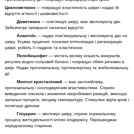
Циклометикон
— покращує еластичність шкіри і надає їй
відчуття м'якості і шовковистості.
Диметикон
— пом'якшує шкіру, має зволожуючу дію.
Забезпечує прекрасні тактильні відчуття.
Алантоїн
— надає пом'якшувальну і зволожуючу дію на
шкіру. Усуває лущення, посилює епітелізацію і регенерацію
шкіри, робить її гладкою та еластичною.
Пелобишофит
— містить велику кількість мінералів,
регулює водно-сольовий баланс і покращує обмін речовин в
шкірі. Надає протизапальну, протиалергічну та знеболювальну
дії.
Ментол кристалічний
— має заспокійливу,
протизапальну і охолоджуючим властивостями. Сприяє
виведенню токсинів і зниження хворобливих реакцій, зменшує
запальні процеси, місцеву температуру. Стимулює відтік крові і
полегшує дренаж.
Гліцерин
— зволожує шкіру, сприяє нормальному
процесу життєдіяльності клітин епідермісу. Перешкоджає
передчасному старінню.