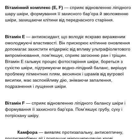
Вітамінний комплекс (Е, F)
— сприяє відновленню ліпідного
шару шкіри, формування її захисного бар'єра й зволоженню
шкіри, захищаючи клітини від передчасного старіння.
Вітамін Е
— антиоксидант, що володіє яскраво вираженим
омолоджуючі властивості. Він прискорює клітинне оновлення
допомагає захистити епідерміс від впливу ультрафіолетового
випромінювання, пом'якшує, сприяє загоєнню ран і тріщин.
Вітамін Е гальмує процес фотостаріння шкіри, бореться з
сухістю шкіри, підтримуючи водно-ліпідний баланс, вирішує
проблему пігментних плям, веснянок і шрамів від вугрової
висипки, має заспокійливу дію, знімаючи запалення,
подразнення і лущення шкіри.
Вітамін F
— сприяє відновленню ліпідного балансу шкіри і
формування її захисного бар'єра. Пом'якшує грубу, суху і
потріскану шкіру.
Камфора
— виявляє протизапальну, антисептичну,
протисвербіжну дії і покращує мікроциркуляцію крові.