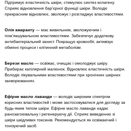
Підтримує еластичність шкіри, стимулює синтез колагену.
Сприяє відновлення бар'єрної функції шкіри. Володіє
прекрасним відновлює, зволожує і розгладжує властивостями.
Олія амаранту
— має живильним, зволожуючим і
пом'якшувальною властивостями. Забезпечує додаткову
антибактеріальний захист. Покращує кровообіг, активізує
обмінні процеси і клітинний метаболізм.
Берези масло
— освіжає, очищає і омолоджує шкіру.
Прибирає капілярний малюнок. Відновлює еластичність шкіри.
Володіє лікувальними властивостями при хронічних шкірних
захворюваннях.
Ефірне масло лаванди
— володіє широким спектром
корисних властивостей і може застосовуватися для догляду за
будь-яким типом шкіри. Ефірне масло лаванди надає
ранозагоювальну і регенеруючу дії. Сприяє виведенню зі
шкіри шкідливих токсинів. Рекомендується як освіжаючий і
тонізуючий засіб.