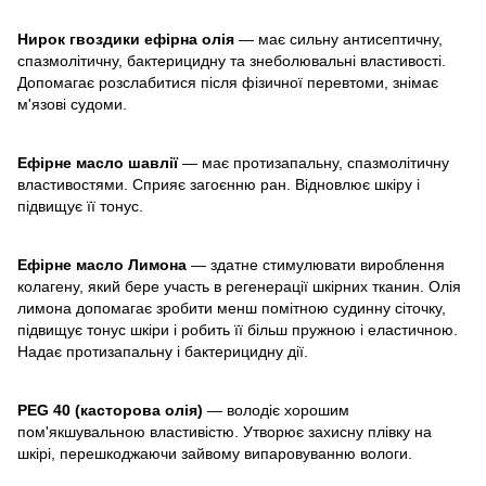
Нирок гвоздики ефірна олія
— має сильну антисептичну,
спазмолітичну, бактерицидну та знеболювальні властивості.
Допомагає розслабитися після фізичної перевтоми, знімає
м'язові судоми.
Ефірне масло шавлії
— має протизапальну, спазмолітичну
властивостями. Сприяє загоєнню ран. Відновлює шкіру і
підвищує її тонус.
Ефірне масло Лимона
— здатне стимулювати вироблення
колагену, який бере участь в регенерації шкірних тканин. Олія
лимона допомагає зробити менш помітною судинну сіточку,
підвищує тонус шкіри і робить її більш пружною і еластичною.
Надає протизапальну і бактерицидну дії.
PEG 40 (касторова олія)
— володіє хорошим
пом'якшувальною властивістю. Утворює захисну плівку на
шкірі, перешкоджаючи зайвому випаровуванню вологи.