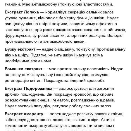
тканини. Має антимікробну і тонізуючою властивостями.
Екстракт Лопуха
— нормалізує секрецію сальних залоз,
усуває лущення, відновлює бар'єрну функцію шкіри. Надає
очищаючу дію на шкірні покриви, завдяки чому ефективно
застосовується при різних шкірних захворюваннях, гнойничках,
фурункульозі, вугрової висипки, алергічних реакціях. Володіє
протизапальною та антимікробною діями.
Бузку екстракт
— надає очищаючу, тонізуючу, протизапальну
дію на шкіру. Підтягує, живить шкіру і насичує всіма
необхідними вітамінами.
Ромашки екстракт
— має протизапальну властивість. Надає
на шкіру пом'якшувальну і заспокійливу дію, стимулює
регенерацію клітин. Покращує капілярний кровообіг.
Екстракт Подорожника
— застосовується для загоєння
дрібних пошкоджень. Він покращує кровообіг, що сприяє
розсмоктуванню синців і гематом, розгладженню шрамів.
Надає заспокійливу дію, регулює роботу сальних залоз.
Екстракт амаранту
— перешкоджає розвитку ракових клітин,
забезпечує достатню зволоженість і захист шкіри. Активні
компоненти амаранту збагачують шкірні клітини киснем і