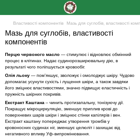
Властивості компонентів
Мазь для суглобів, властивості ком
Мазь для суглобів, властивості
компонентів
Перцю червоного масло
— стимулює і відновлює обмінний
процес в клітинах. Надає судинорозширювальну дію, в
результаті чого поліпшується кровообіг.
Олія льону
— пом'якшує, зволожує і омолоджує шкіру. Чудово
допомагає усунути сухість і лущення шкіри, а також завдяки
його зміцнює властивостями, значно підвищує еластичність і
пружність шкірних покривів.
Екстракт Каштана
– чинить протизапальну, тонізуючу дії.
Покращує мікроциркуляцію, зменшує приплив крові до
поверхневих шарів шкіри і зміцнює стінки капілярів і вен.
Екстракт каштану попереджає утворення тромбів у
кровоносних судинах ніг, зменшує целюліт і захищає від
негативного впливу Уф-випромінювання.