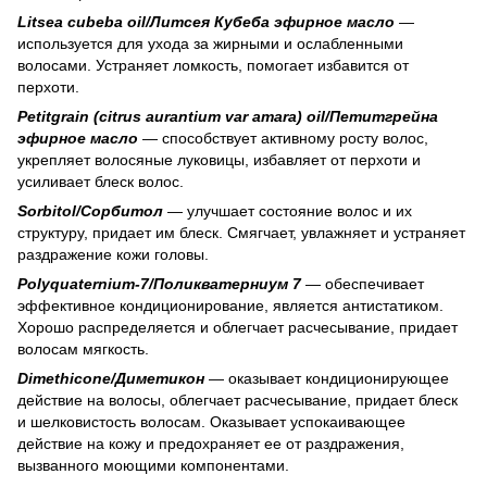
Litsea cubeba oil/Литсея Кубеба эфирное масло
—
используется для ухода за жирными и ослабленными
волосами. Устраняет ломкость, помогает избавится от
перхоти.
Рetitgrain (citrus aurantium var amara) oil/Петитгрейна
эфирное масло
— способствует активному росту волос,
укрепляет волосяные луковицы, избавляет от перхоти и
усиливает блеск волос.
Sorbitol/Сорбитол
— улучшает состояние волос и их
структуру, придает им блеск. Смягчает, увлажняет и устраняет
раздражение кожи головы.
Polyquaternium-7/Поликватерниум 7
— обеспечивает
эффективное кондиционирование, является антистатиком.
Хорошо распределяется и облегчает расчесывание, придает
волосам мягкость.
Dimethicone/Диметикон
— оказывает кондиционирующее
действие на волосы, облегчает расчесывание, придает блеск
и шелковистость волосам. Оказывает успокаивающее
действие на кожу и предохраняет ее от раздражения,
вызванного моющими компонентами.