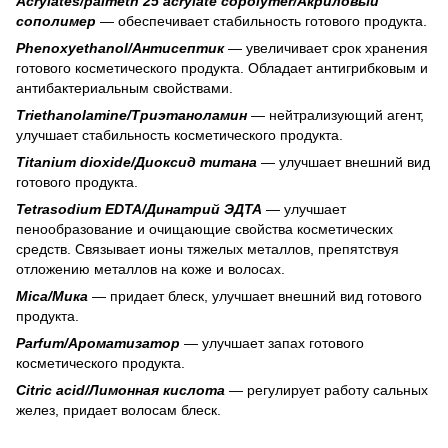
Аcrylates/palmeth 25 acrylate copolymer/Акриловый
сополимер
— обеспечивает стабильность готового продукта.
Рhenoxyethanol/Антисептик
— увеличивает срок хранения
готового косметического продукта. Обладает антигрибковым и
антибактериальным свойствами.
Triethanolamine/Триэтаноламин
— нейтрализующий агент,
улучшает стабильность косметического продукта.
Titanium dioxide/Диоксид титана
— улучшает внешний вид
готового продукта.
Tetrasodium EDTA/Динатрий ЭДТА
— улучшает
пенообразование и очищающие свойства косметических
средств. Связывает ионы тяжелых металлов, препятствуя
отложению металлов на коже и волосах.
Mica/Мика
— придает блеск, улучшает внешний вид готового
продукта.
Parfum/Ароматизатор
— улучшает запах готового
косметического продукта.
Citric acid/Лимонная кислота
— регулирует работу сальных
желез, придает волосам блеск.