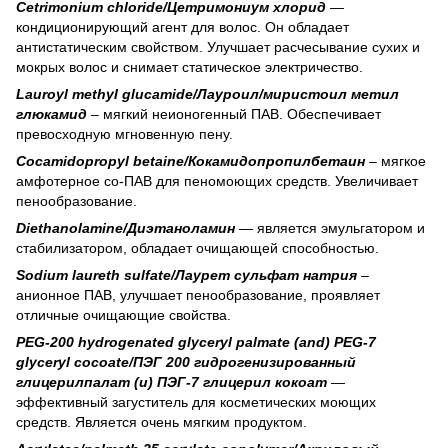
Сetrimonium chloride/Цетримониум хлорид
—
кондиционирующий агент для волос. Он обладает
антистатическим свойством. Улучшает расчесывание сухих и
мокрых волос и снимает статическое электричество.
Lauroyl methyl glucamide/Лауроил/миристоил метил
глюкамид
– мягкий неионогенный ПАВ. Обеспечивает
превосходную мгновенную пену.
Cocamidopropyl betaine/Кокамидопропилбетаин
– мягкое
амфотерное со-ПАВ для пеномоющих средств. Увеличивает
пенообразование.
Diethanolamine/Диэтаноламин
— является эмульгатором и
стабилизатором, обладает очищающей способностью.
Sodium laureth sulfate/Лаурет сульфат натрия
–
анионное ПАВ, улучшает пенообразование, проявляет
отличные очищающие свойства.
PEG-200 hydrogenated glyceryl palmate (and) PEG-7
glyceryl cocoate/ПЭГ 200 гидрогенизированный
глицерилпалат (и) ПЭГ-7 глицерил кокоат
—
эффективный загуститель для косметических моющих
средств. Является очень мягким продуктом.