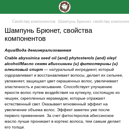
Свойства компонентов
Шампунь Брюнет, свойства компонен
Шампунь Брюнет, свойства
компонентов
Aqua/Вода деминерализованная
Сrable аbyssinica seed oil (and) phytosterols (and) oleyl
alcohol/Масло семян абиссиники (и) фитостерины (и)
олеиловый спирт
— натуральный ингредиент, который
оздоравливает и восстанавливает волосы, делает их сильнее,
увлажняет, защищает цвет окрашенных волос, увеличивает
эластичность и расчесывание. Способствует улучшению
яркости волос путем воздействия на кутикулу, состоящую из
чешуек, скрепленных керамидом, которые отражают
естественный свет. Оказывает мгновенный эффект на
увеличение объема волос. Эффект заметен уже после
первого применения. За счет фитостеролов абиссинское
масло лучше проникает в кортекс волоса, тем самым делает
его толще.