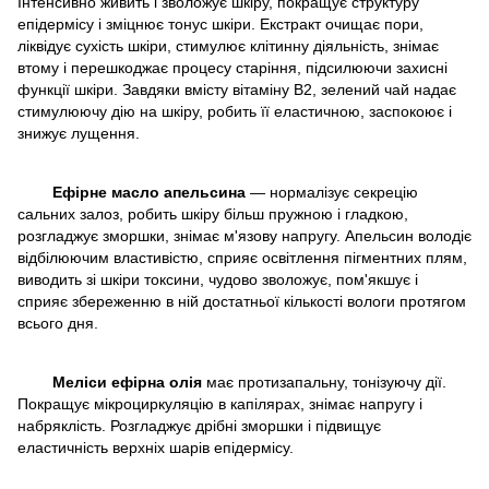
Інтенсивно живить і зволожує шкіру, покращує структуру
епідермісу і зміцнює тонус шкіри. Екстракт очищає пори,
ліквідує сухість шкіри, стимулює клітинну діяльність, знімає
втому і перешкоджає процесу старіння, підсилюючи захисні
функції шкіри. Завдяки вмісту вітаміну В2, зелений чай надає
стимулюючу дію на шкіру, робить її еластичною, заспокоює і
знижує лущення.
Ефірне масло апельсина
— нормалізує секрецію
сальних залоз, робить шкіру більш пружною і гладкою,
розгладжує зморшки, знімає м'язову напругу. Апельсин володіє
відбілюючим властивістю, сприяє освітлення пігментних плям,
виводить зі шкіри токсини, чудово зволожує, пом'якшує і
сприяє збереженню в ній достатньої кількості вологи протягом
всього дня.
Меліси ефірна олія
має протизапальну, тонізуючу дії.
Покращує мікроциркуляцію в капілярах, знімає напругу і
набряклість. Розгладжує дрібні зморшки і підвищує
еластичність верхніх шарів епідермісу.