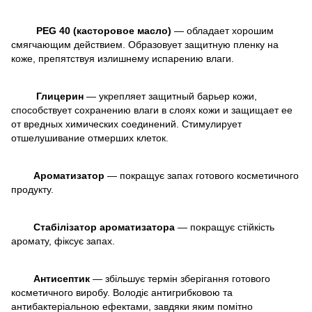
PEG 40 (касторовое масло)
— обладает хорошим
смягчающим действием. Образовует защитную пленку на
коже, препятствуя излишнему испарению влаги.
Глицерин
— укрепляет защитный барьер кожи,
способствует сохранению влаги в слоях кожи и защищает ее
от вредных химических соединений. Стимулирует
отшелушивание отмерших клеток.
Ароматизатор
— покращує запах готового косметичного
продукту.
Стабілізатор ароматизатора
— покращує стійкість
аромату, фіксує запах.
Антисептик
— збільшує термін зберігання готового
косметичного виробу. Володіє антигрибковою та
антибактеріальною ефектами, завдяки яким помітно