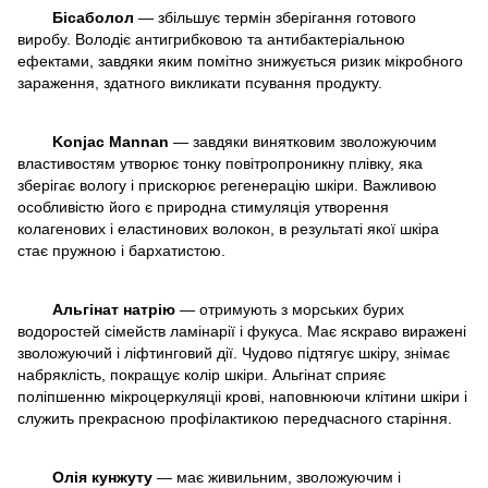
Бісаболол
— збільшує термін зберігання готового
виробу. Володіє антигрибковою та антибактеріальною
ефектами, завдяки яким помітно знижується ризик мікробного
зараження, здатного викликати псування продукту.
Konjac Mannan
— завдяки винятковим зволожуючим
властивостям утворює тонку повітропроникну плівку, яка
зберігає вологу і прискорює регенерацію шкіри. Важливою
особливістю його є природна стимуляція утворення
колагенових і еластинових волокон, в результаті якої шкіра
стає пружною і бархатистою.
Альгінат натрію
— отримують з морських бурих
водоростей сімейств ламінарії і фукуса. Має яскраво виражені
зволожуючий і ліфтинговий дії. Чудово підтягує шкіру, знімає
набряклість, покращує колір шкіри. Альгінат сприяє
поліпшенню мікроцеркуляціі крові, наповнюючи клітини шкіри і
служить прекрасною профілактикою передчасного старіння.
Олія кунжуту
— має живильним, зволожуючим і