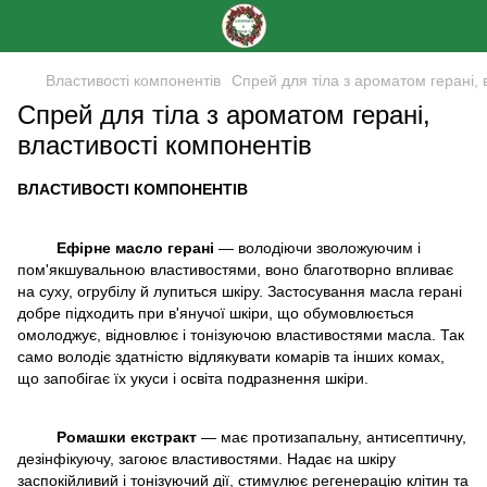
Властивості компонентів
Спрей для тіла з ароматом герані, 
Спрей для тіла з ароматом герані,
властивості компонентів
ВЛАСТИВОСТІ КОМПОНЕНТІВ
Ефірне масло герані
— володіючи зволожуючим і
пом'якшувальною властивостями, воно благотворно впливає
на суху, огрубілу й лупиться шкіру. Застосування масла герані
добре підходить при в'янучої шкіри, що обумовлюється
омолоджує, відновлює і тонізуючою властивостями масла. Так
само володіє здатністю відлякувати комарів та інших комах,
що запобігає їх укуси і освіта подразнення шкіри.
Ромашки екстракт
— має протизапальну, антисептичну,
дезінфікуючу, загоює властивостями. Надає на шкіру
заспокійливий і тонізуючий дії, стимулює регенерацію клітин та