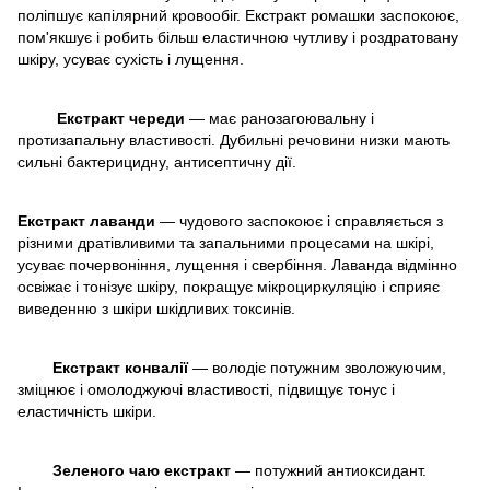
поліпшує капілярний кровообіг. Екстракт ромашки заспокоює,
пом'якшує і робить більш еластичною чутливу і роздратовану
шкіру, усуває сухість і лущення.
Екстракт череди
— має ранозагоювальну і
протизапальну властивості. Дубильні речовини низки мають
сильні бактерицидну, антисептичну дії.
Екстракт лаванди
— чудового заспокоює і справляється з
різними дратівливими та запальними процесами на шкірі,
усуває почервоніння, лущення і свербіння. Лаванда відмінно
освіжає і тонізує шкіру, покращує мікроциркуляцію і сприяє
виведенню з шкіри шкідливих токсинів.
Екстракт конвалії
— володіє потужним зволожуючим,
зміцнює і омолоджуючі властивості, підвищує тонус і
еластичність шкіри.
Зеленого чаю екстракт
— потужний антиоксидант.