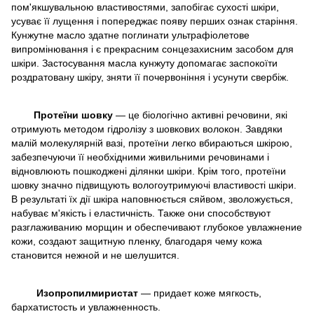
пом'якшувальною властивостями, запобігає сухості шкіри,
усуває її лущення і попереджає появу перших ознак старіння.
Кунжутне масло здатне поглинати ультрафіолетове
випромінювання і є прекрасним сонцезахисним засобом для
шкіри. Застосування масла кунжуту допомагає заспокоїти
роздратовану шкіру, зняти її почервоніння і усунути свербіж.
Протеїни шовку
— це біологічно активні речовини, які
отримують методом гідролізу з шовкових волокон. Завдяки
малій молекулярній вазі, протеїни легко вбираються шкірою,
забезпечуючи її необхідними живильними речовинами і
відновлюють пошкоджені ділянки шкіри. Крім того, протеїни
шовку значно підвищують вологоутримуючі властивості шкіри.
В результаті їх дії шкіра наповнюється сяйвом, зволожується,
набуває м'якість і еластичність. Также они способствуют
разглаживанию морщин и обеспечивают глубокое увлажнение
кожи, создают защитную пленку, благодаря чему кожа
становится нежной и не шелушится.
Изопропилмиристат
— придает коже мягкость,
бархатистость и увлажненность.