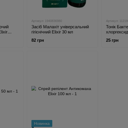
Артикул: 1940836980
Артикул: 1121
ючий
Засіб Малахіт універсальний
Тонік Бакт
lixir
гігієнічний Elixir 30 мл
хлоргексид
для рук та 
82 грн
25 грн
Новинка