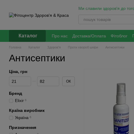
Перейти до основного контенту
Ми славили здоров'я до того
Каталог
Про нас
Доставка/Оплата
Фітоблог
Обмін та повернення
Політика оброб
Головна
Каталог
Здоров'я
Проти хвороб шкіри
Антисептики
Антисептики
Ціна, грн
Від Ціна, грн
До Ціна, грн
ОК
Бренд
Elixir
6
Країна виробник
Україна
6
Призначення