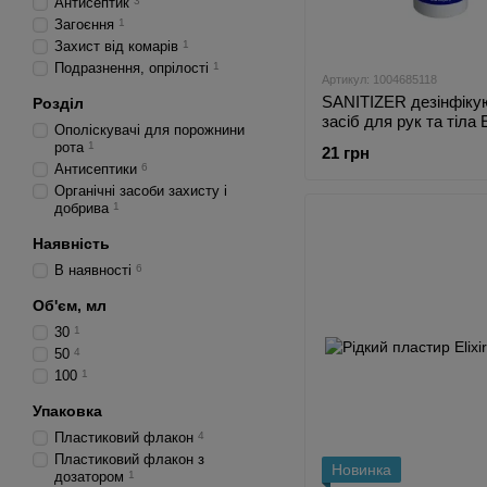
Антисептик
3
Загоєння
1
Захист від комарів
1
Подразнення, опрілості
1
Артикул: 1004685118
SANITIZER дезінфіку
Розділ
засіб для рук та тіла E
Ополіскувачі для порожнини
спиртовий 50 мл
рота
1
21 грн
Антисептики
6
Органічні засоби захисту і
добрива
1
Наявність
В наявності
6
Об'єм, мл
30
1
50
4
100
1
Упаковка
Пластиковий флакон
4
Пластиковий флакон з
Новинка
дозатором
1