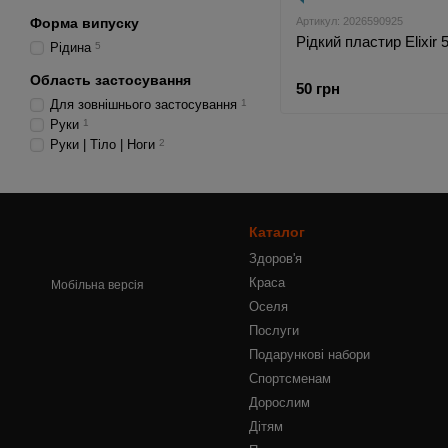
Форма випуску
Артикул: 2026590925
Рідкий пластир Elixir 
Рідина
5
Область застосування
50 грн
Для зовнішнього застосування
1
Руки
1
Руки | Тіло | Ноги
2
Каталог
Здоров'я
Краса
Мобільна версія
Оселя
Послуги
Подарункові набори
Спортсменам
Дорослим
Дітям