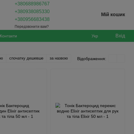
+380688986767
+380938085330
Мій кошик
+380956683438
Передзвонити вам?
Вхід
Контакти
Укр
тю
спочатку дешевше
за назвою
Відображення: