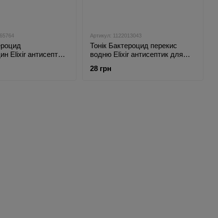
965764
Артикул: 1122013043
ероцид
Тонік Бактероцид перекис
ин Elixir антисептик
водню Elixir антисептик для
тіла 50 мл
рук та тіла Elixir 50 мл
28 грн