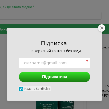
, як це стало модно !
Програма лояльності
Бренди
Оздоровчі програми
Співпраця
ки та захисту персональних даних
Підписка
за популярніс
Сортування:
на корисний контент без води
*
Підписатися
Надано SendPulse