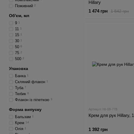
Hillary
Поживний
2
1 474 грн
1 842 грн
Об'єм, мл
9
1
11
1
15
1
30
1
50
6
75
2
500
2
Упаковка
Банка
1
Скляний флакон
1
Туба
7
Тюбик
6
Флакон із піпеткою
3
Форма випуску
Артикул: HI-08-778
Крем для рук Hillary, 1
Бальзам
1
Крем
14
Олія
1
1 392 грн