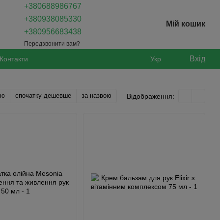
+380688986767
+380938085330
Мій кошик
+380956683438
Передзвонити вам?
Вхід
Контакти
Укр
тю
спочатку дешевше
за назвою
Відображення: