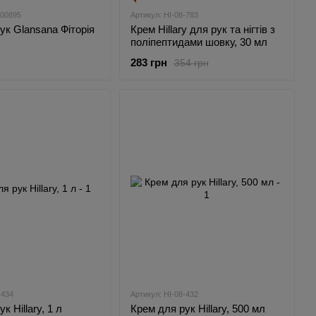
700895
Артикул: HI-08-783
ук Glansana Фіторія
Крем Hillary для рук та нігтів з
поліпептидами шовку, 30 мл
283 грн
354 грн
-434
Артикул: HI-08-432
к Hillary, 1 л
Крем для рук Hillary, 500 мл