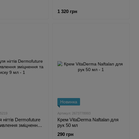
1 320 грн
Новинка
85219
Артикул: 2673778993
 нігтів Dermofuture
Крем VitaDerma Naftalan для
живлення зміцнення
рук 50 мл
9 мл
290 грн