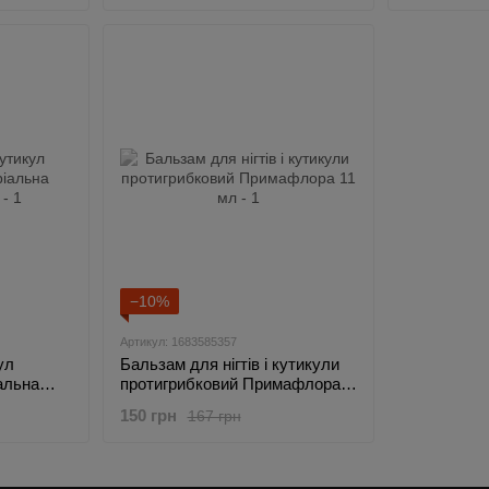
−10%
Артикул: 1683585357
ул
Бальзам для нігтів і кутикули
альна
протигрибковий Примафлора
11 мл
150 грн
167 грн