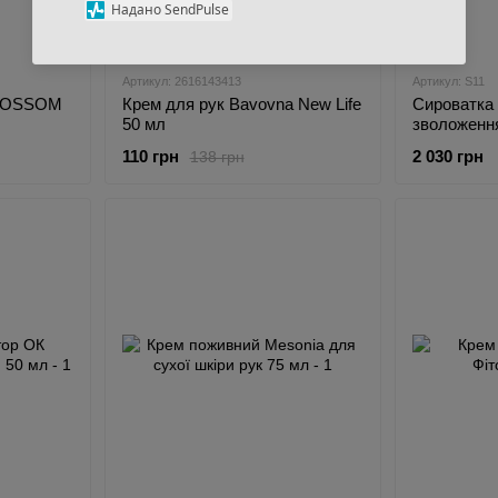
Надано SendPulse
−20%
Артикул: 2616143413
Артикул: S11
BLOSSOM
Крем для рук Bavovna New Life
Сироватка 
50 мл
зволоження
50 мл
110 грн
2 030 грн
138 грн