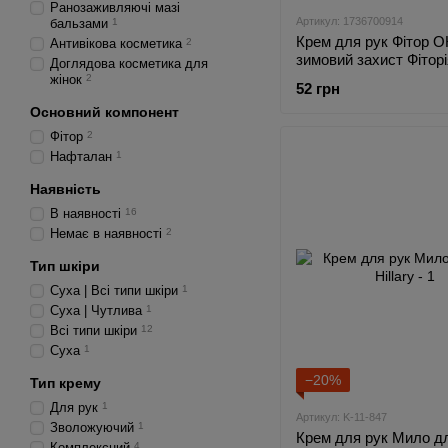
Ранозаживляючі мазі
Артикул: 1736700914
бальзами
1
Крем для рук Фітор О
Антивікова косметика
2
зимовий захист Фіторі
Доглядова косметика для
жінок
2
52 грн
Основний компонент
Фітор
2
Нафталан
1
Наявність
В наявності
16
Немає в наявності
2
Тип шкіри
Суха | Всі типи шкіри
1
Суха | Чутлива
1
Всі типи шкіри
12
Суха
1
−20%
Тип крему
Для рук
1
Артикул: K-11-847
Зволожуючий
1
Крем для рук Мило д
Комплексний
4