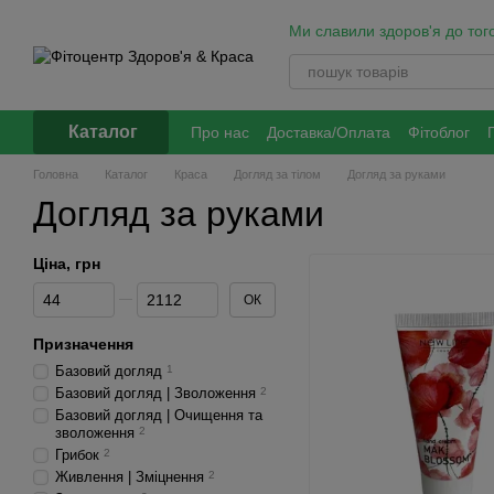
Перейти до основного контенту
Ми славили здоров'я до того
Каталог
Про нас
Доставка/Оплата
Фітоблог
Обмін та повернення
Політика оброб
Головна
Каталог
Краса
Догляд за тілом
Догляд за руками
Догляд за руками
Ціна, грн
Від Ціна, грн
До Ціна, грн
ОК
Призначення
Базовий догляд
1
Базовий догляд | Зволоження
2
Базовий догляд | Очищення та
зволоження
2
Грибок
2
Живлення | Зміцнення
2