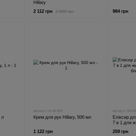
Hillary
2 112 грн
984 грн
2 640 грн
Артикул: HI-08-855
Артикул: 8941
 л
Крем для рук Hillary, 500 мл
Еліксир для
7 в 1 для 
та блиску 
1 122 грн
259 грн