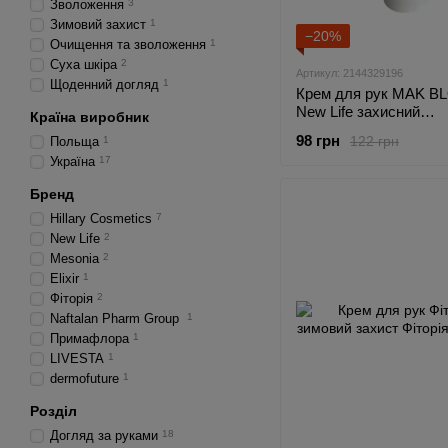
Зволоження
3
Зимовий захист
1
−20%
Очищення та зволоження
1
Суха шкіра
2
Артикул: 2144329196
Щоденний догляд
1
Крем для рук MAK 
New Life захисний
Країна виробник
регенеруючий 50 мл
98 грн
122 грн
Польща
1
Україна
17
Бренд
Hillary Cosmetics
7
New Life
2
Mesonia
2
Elixir
1
Фіторія
2
Naftalan Pharm Group
1
Примафлора
1
LIVESTA
1
dermofuture
1
Розділ
Догляд за руками
18