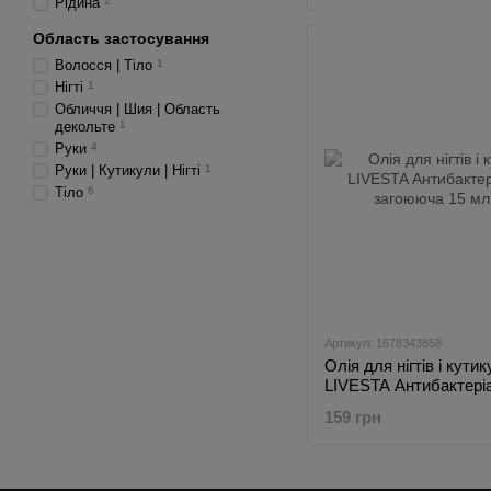
Рідина
2
Область застосування
Волосся | Тіло
1
Нігті
1
Обличчя | Шия | Область
декольте
1
Руки
4
Руки | Кутикули | Нігті
1
Тіло
6
Артикул: 1678343858
Олія для нігтів і кутик
LIVESTA Антибактері
загоююча 15 мл
159 грн