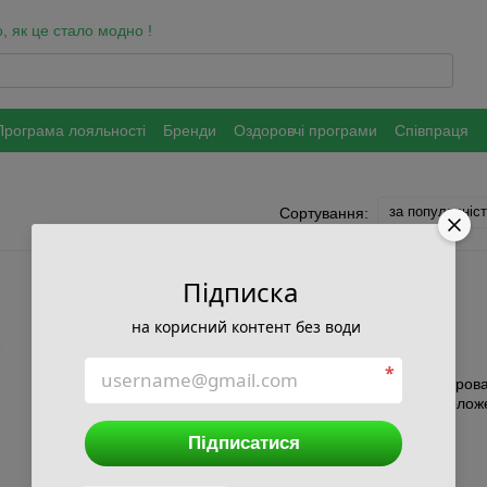
, як це стало модно !
Програма лояльності
Бренди
Оздоровчі програми
Співпраця
ки та захисту персональних даних
за популярніс
Сортування:
Підписка
на корисний контент без води
*
Підписатися