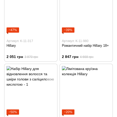
−47%
−39%
Артикул: K-11-317
Артикул: K-11-980
Hillary
Романтичний набір Hillary 18+
2 051 грн
2 847 грн
3 870 грн
4 668 грн
−50%
−20%