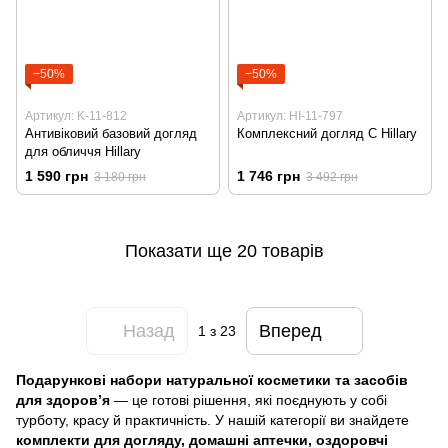
−50%
−50%
Артикул: K-11-812
Артикул: HI-11-797
Антивіковий базовий догляд
Комплексний догляд С Hillary
для обличчя Hillary
1 590 грн
1 746 грн
3 180 грн
3 492 грн
Показати ще 20 товарів
Назад
Вперед
1
з 23
Подарункові набори натуральної косметики та засобів
для здоров’я
— це готові рішення, які поєднують у собі
турботу, красу й практичність. У нашій категорії ви знайдете
комплекти для догляду, домашні аптечки, оздоровчі