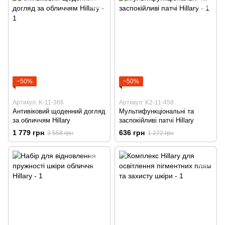
−50%
−50%
Артикул: K-11-366
Артикул: K2-11-458
Антивіковий щоденний догляд
Мультифункціональні та
за обличчям Hillary
заспокійливі патчі Hillary
1 779 грн
636 грн
3 558 грн
1 272 грн