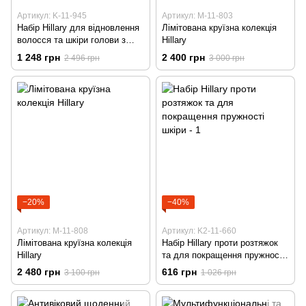
Артикул: K-11-945
Артикул: M-11-803
Набір Hillary для відновлення
Лімітована круїзна колекція
волосся та шкіри голови з
Hillary
саліциловою кислотою
1 248 грн
2 400 грн
2 496 грн
3 000 грн
−20%
−40%
Артикул: M-11-808
Артикул: K2-11-660
Лімітована круїзна колекція
Набір Hillary проти розтяжок
Hillary
та для покращення пружності
шкіри
2 480 грн
616 грн
3 100 грн
1 026 грн