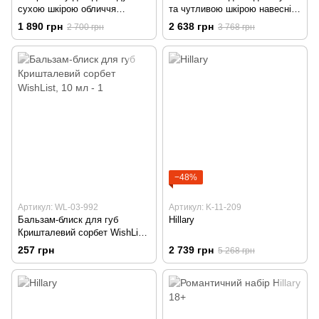
сухою шкірою обличчя
та чутливою шкірою навесні
навесні
Hillary
1 890 грн
2 638 грн
2 700 грн
3 768 грн
−48%
Артикул: WL-03-992
Артикул: K-11-209
Бальзам-блиск для губ
Hillary
Кришталевий сорбет WishList,
10 мл
257 грн
2 739 грн
5 268 грн