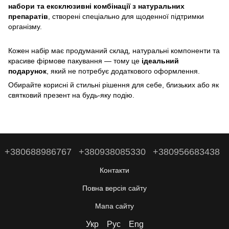
набори та ексклюзивні комбінації з натуральних
препаратів
, створені спеціально для щоденної підтримки
організму.
Кожен набір має продуманий склад, натуральні компоненти та
красиве фірмове пакування — тому це
ідеальний
подарунок
, який не потребує додаткового оформлення.
Обирайте корисні й стильні рішення для себе, близьких або як
святковий презент на будь-яку подію.
+380688986767
+380938085330
+380956683438
Контакти
Повна версія сайту
Мапа сайту
Укр
Рус
Eng