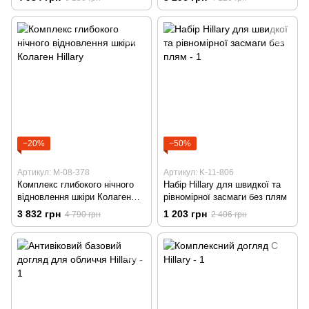
−20%
−50%
Артикул: M-08-378
Артикул: K-11-806
Комплекс глибокого нічного
Набір Hillary для швидкої та
відновлення шкіри Колаген
рівномірної засмаги без плям
Hillary
3 832 грн
1 203 грн
4 790 грн
2 406 грн