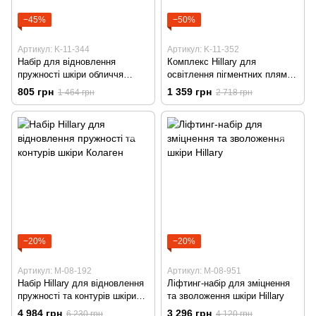
−45%
−50%
Артикул: K-11-344
Артикул: K-11-352
Набір для відновлення
Комплекс Hillary для
пружності шкіри обличчя
освітлення пігментних плям
Hillary
та захисту шкіри
805 грн
1 359 грн
1 464 грн
2 718 грн
−20%
−20%
Артикул: M-08-192
Артикул: M-08-951
Набір Hillary для відновлення
Ліфтинг-набір для зміцнення
пружності та контурів шкіри
та зволоження шкіри Hillary
Колаген
4 984 грн
3 296 грн
6 230 грн
4 120 грн