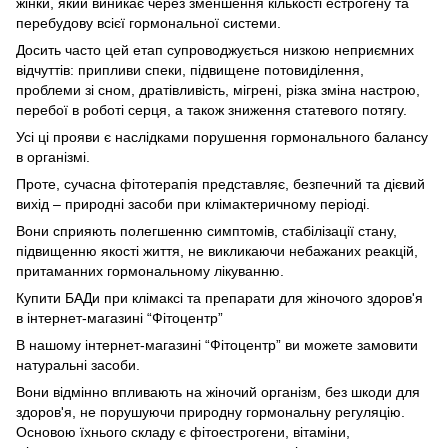
жінки, який виникає через зменшення кількості естрогену та
перебудову всієї гормональної системи.
Досить часто цей етап супроводжується низкою неприємних
відчуттів: припливи спеки, підвищене потовиділення,
проблеми зі сном, дратівливість, мігрені, різка зміна настрою,
перебої в роботі серця, а також зниження статевого потягу.
Усі ці прояви є наслідками порушення гормонального балансу
в організмі.
Проте, сучасна фітотерапія представляє, безпечний та дієвий
вихід – природні засоби при клімактеричному періоді.
Вони сприяють полегшенню симптомів, стабілізації стану,
підвищенню якості життя, не викликаючи небажаних реакцій,
притаманних гормональному лікуванню.
Купити БАДи при клімаксі та препарати для жіночого здоров'я
в інтернет-магазині “Фітоцентр”
В нашому інтернет-магазині “Фітоцентр” ви можете замовити
натуральні засоби.
Вони відмінно впливають на жіночий організм, без шкоди для
здоров'я, не порушуючи природну гормональну регуляцію.
Основою їхнього складу є фітоестрогени, вітаміни,