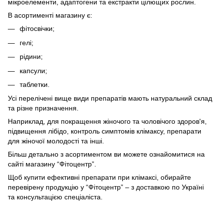
мікроелементи, адаптогени та екстракти цілющих рослин.
В асортименті магазину є:
фітосвічки;
гелі;
рідини;
капсули;
таблетки.
Усі перелічені вище види препаратів мають натуральний склад
та різне призначення.
Наприклад, для покращення жіночого та чоловічого здоров'я,
підвищення лібідо, контроль симптомів клімаксу, препарати
для жіночої молодості та інші.
Більш детально з асортиментом ви можете ознайомитися на
сайті магазину “Фітоцентр”.
Щоб купити ефективні препарати при клімаксі, обирайте
перевірену продукцію у “Фітоцентр” – з доставкою по Україні
та
консультацією спеціаліста.