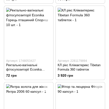
Артикул: 1748053427
Артикул: 2281179894
Ректально-вагінальні
КЛ рікс Клімактерикс Tibetan
фітосупозиторії Econika
Formula 360 таблеток
Горець пташиний Спориш 10
72 грн
3 920 грн
шт.