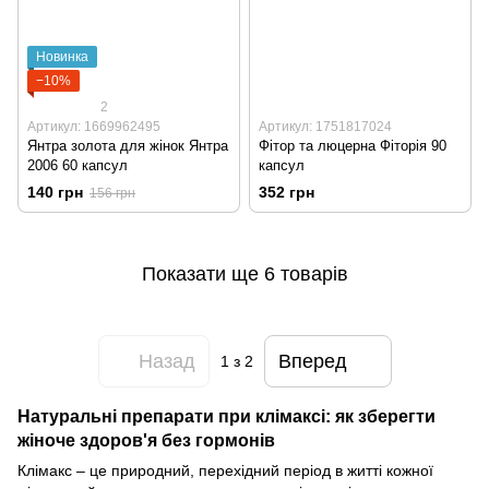
Новинка
−10%
2
Артикул: 1669962495
Артикул: 1751817024
Янтра золота для жінок Янтра
Фітор та люцерна Фіторія 90
2006 60 капсул
капсул
140 грн
352 грн
156 грн
Показати ще 6 товарів
Назад
Вперед
1
з 2
Натуральні препарати при клімаксі: як зберегти
жіноче здоров'я без гормонів
Клімакс – це природний, перехідний період в житті кожної