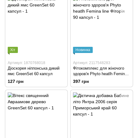
Хіт
Новинка
Артикул: 1870768018
Артикул: 2117548283
Діоскорея ніппонська дикий
Фітокомплекс для жіночого
ямс GreenSet 60 капсул
здоров'я Phyto heatlh Femina
line Фіторія 90 капсул
127 грн
397 грн