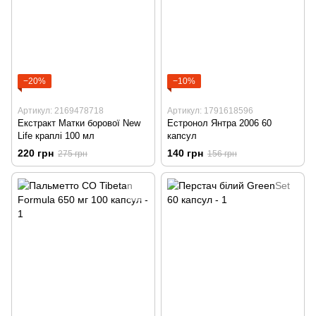
−20%
−10%
Артикул: 2169478718
Артикул: 1791618596
Екстракт Матки борової New
Естронол Янтра 2006 60
Life краплі 100 мл
капсул
220 грн
140 грн
275 грн
156 грн