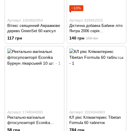
−10%
Артикул: 1004682854
Артикул: 629462025
Вітекс священний Авраамове
Дієтична добавка Бабине літо
дерево GreenSet 60 капсул
Янтра 2006 серія
Приморський край 60 капсул
117 грн
140 грн
156 грн
Артикул: 1748044693
Артикул: 1024044983
Ректально-вагінальні
КЛ рікс Клімактерикс Tibetan
фітосупозиторії Econika
Formula 60 таблеток
Буркун лікарський 10 шт.
58 грн
784 грн