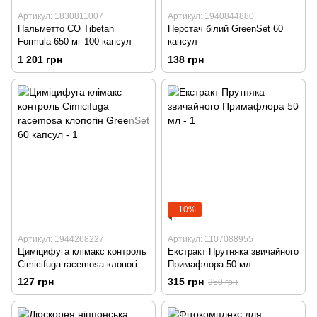
Артикул: 1830811007
Артикул: 1940844880
Пальметто СО Tibetan
Перстач білий GreenSet 60
Formula 650 мг 100 капсул
капсул
1 201 грн
138 грн
−10%
Артикул: 1944268227
Артикул: 1107088955
Циміцифуга клімакс контроль
Екстракт Прутняка звичайного
Cimicifuga racemosa клопогін
Примафлора 50 мл
GreenSet 60 капсул
127 грн
315 грн
350 грн