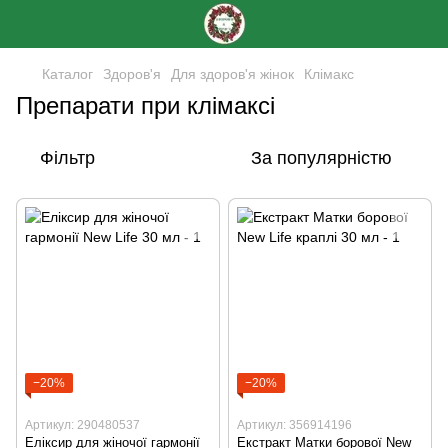
Каталог
Здоров'я
Для здоров'я жінок
Клімакс
Препарати при клімаксі
Фільтр
За популярністю
−20%
−20%
Артикул: 290480537
Артикул: 356914196
Еліксир для жіночої гармонії
Екстракт Матки борової New