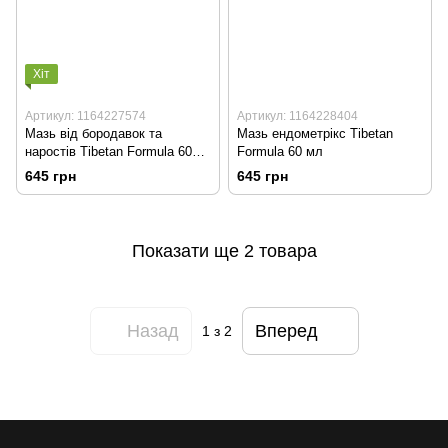
Хіт
Артикул: 1164227574
Артикул: 1164228404
Мазь від бородавок та
Мазь ендометрікс Tibetan
наростів Tibetan Formula 60
Formula 60 мл
мл
645 грн
645 грн
Показати ще 2 товара
Назад
Вперед
1
з 2