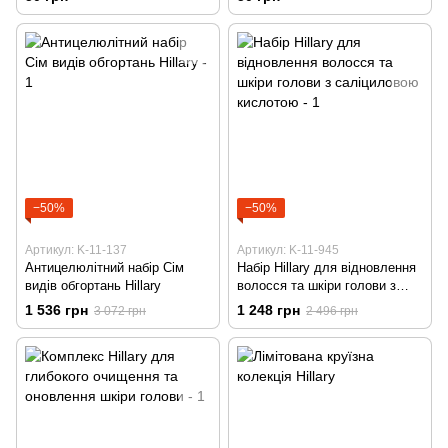
−50%
−50%
Артикул: K-11-137
Артикул: K-11-945
Антицелюлітний набір Сім
Набір Hillary для відновлення
видів обгортань Hillary
волосся та шкіри голови з
саліциловою кислотою
1 536 грн
1 248 грн
3 072 грн
2 496 грн