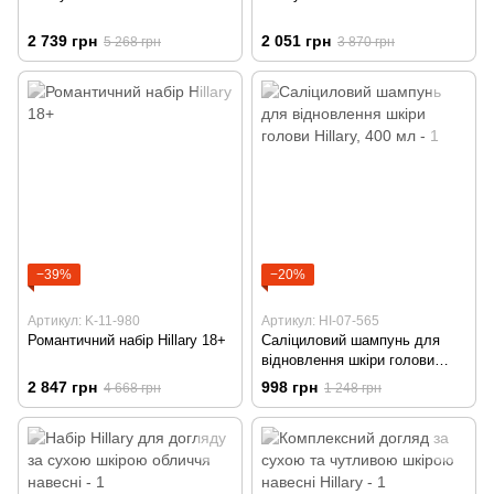
2 739 грн
2 051 грн
5 268 грн
3 870 грн
−39%
−20%
Артикул: K-11-980
Артикул: HI-07-565
Романтичний набір Hillary 18+
Саліциловий шампунь для
відновлення шкіри голови
Hillary, 400 мл
2 847 грн
998 грн
4 668 грн
1 248 грн