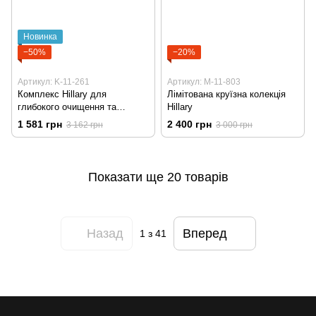
Новинка
−50%
−20%
Артикул: K-11-261
Артикул: M-11-803
Комплекс Hillary для
Лімітована круїзна колекція
глибокого очищення та
Hillary
оновлення шкіри голови
1 581 грн
2 400 грн
3 162 грн
3 000 грн
Показати ще 20 товарів
Назад
Вперед
1
з 41