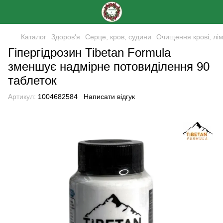
Каталог
Здоров'я
Серце, кров, судини
Очищення крові, лі
Гіпергідрозин Tibetan Formula
зменшує надмірне потовиділення 90
таблеток
Артикул:
1004682584
Написати відгук