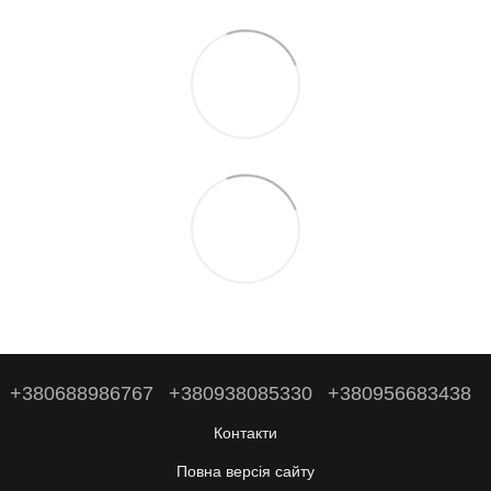
+380688986767
+380938085330
+380956683438
Контакти
Повна версія сайту