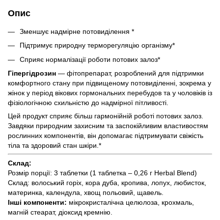
Опис
Зменшує надмірне потовиділення *
Підтримує природну терморегуляцію організму*
Сприяє нормалізації роботи потових залоз*
Гіпергідрозин
— фітопрепарат, розроблений для підтримки
комфортного стану при підвищеному потовиділенні, зокрема у
жінок у період вікових гормональних перебудов та у чоловіків із
фізіологічною схильністю до надмірної пітливості.
Цей продукт сприяє більш гармонійній роботі потових залоз.
Завдяки природним захисним та заспокійливим властивостям
рослинних компонентів, він допомагає підтримувати свіжість
тіла та здоровий стан шкіри.*
Склад:
Розмір порції: 3 таблетки (1 таблетка – 0,26 г Herbal Blend)
Склад: волоський горіх, кора дуба, кропива, лопух, любисток,
материнка, календула, хвощ польовий, щавель.
Інші компоненти:
мікрокристалічна целюлоза, крохмаль,
магній стеарат, діоксид кремнію.