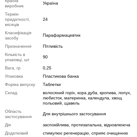
Країна
Україна
виробник
Термін
придатності,
24
місяців
Класифікація
Парафармацевтик
засобу
Призначення
Пітливість
Кількість в
90
упаковці, шт
Вага, гр
0,25
Упаковка
Пластикова банка
Форма випуску
Таблетки
Склад
волосяний горіх, кора дуба, кропива, лопух,
любисток, материнка, календула, хвощ
польовий, щавель
Область
Для внутрішнього застосування
застосування
Дія
заспокійлива, протизапальна, відновлююча
Додатковий
стимулює регенерацію, сприяє очищенню