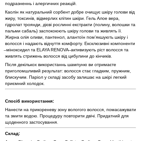
подразненнь і алергичних реакцій.
Каолін як натуральний сорбент добре очищує шкіру голови від
жиру, токсинів, відмерлих клітин шкіри. Гель Алое вера,
гідролат троянди, дієві рослинні екстракти (полину, волошки та
пальми сабаль) заспокоюють шкіру голови та живлять її.
Жирна олія оливи, пантенол, алантоїн пом’якшують шкіру і
волосся і надають відчуття комфорту. Ексклюзивні компоненти
̶ міноксидил та ELAYA RENOVA ̶ активизують ріст волосся та
живлять стрижень волосся від цибулини до кінчиків.
Після декількох використаннь шампуню ви отримаєте
приголомшливий результат: волосся стає гладким, пружним,
блискучим. Паріол у складі засобу залишає на шкірі легкий
приємний холодок.
Спосіб використання:
Нанести на прикореневу зону вологого волосся, помасажувати
та змити водою. Процедуру повторити двічі. Придатний для
щоденного застосування.
Склад: