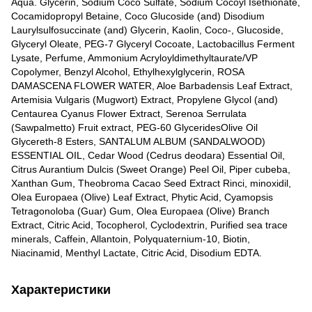
Aqua. Glycerin, Sodium Coco Sulfate, Sodium Cocoyl Isethionate,
Cocamidopropyl Betaine, Coco Glucoside (and) Disodium
Laurylsulfosuccinate (and) Glycerin, Kaolin, Coco-, Glucoside,
Glyceryl Oleate, PEG-7 Glyceryl Cocoate, Lactobacillus Ferment
Lysate, Рerfume, Ammonium Acryloyldimethyltaurate/VP
Copolymer, Benzyl Alcohol, Ethylhexylglycerin, ROSA
DAMASCENA FLOWER WATER, Aloe Barbadensis Leaf Extract,
Artemisia Vulgaris (Mugwort) Extract, Propylene Glycol (and)
Centaurea Cyanus Flower Extract, Serenoa Serrulata
(Sawpalmetto) Fruit extract, PEG-60 GlyceridesOlive Oil
Glycereth-8 Esters, SANTALUM ALBUM (SANDALWOOD)
ESSENTIAL OIL, Cedar Wood (Cedrus deodara) Essential Oil,
Citrus Aurantium Dulcis (Sweet Orange) Peel Oil, Piper cubeba,
Xanthan Gum, Theobroma Cacao Seed Extract Rinci, minoxidil,
Olea Europaea (Olive) Leaf Extract, Phytic Acid, Cyamopsis
Tetragonoloba (Guar) Gum, Olea Europaea (Olive) Branch
Extract, Citric Acid, Tocopherol, Cyclodextrin, Purified sea trace
minerals, Caffein, Allantoin, Polyquaternium-10, Biotin,
Niacinamid, Menthyl Lactate, Citric Acid, Disodium EDTA.
Характеристики