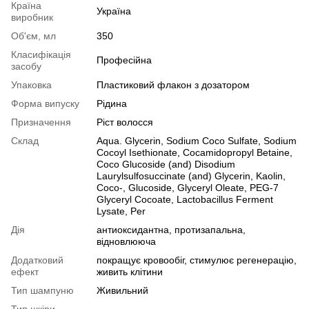
Країна
Україна
виробник
Об'єм, мл
350
Класифікація
Професійна
засобу
Упаковка
Пластиковий флакон з дозатором
Форма випуску
Рідина
Призначення
Ріст волосся
Склад
Aqua. Glycerin, Sodium Coco Sulfate, Sodium
Cocoyl Isethionate, Cocamidopropyl Betaine,
Coco Glucoside (and) Disodium
Laurylsulfosuccinate (and) Glycerin, Kaolin,
Coco-, Glucoside, Glyceryl Oleate, PEG-7
Glyceryl Cocoate, Lactobacillus Ferment
Lysate, Рer
Дія
антиоксидантна, протизапальна,
відновлююча
Додатковий
покращує кровообіг, стимулює регенерацію,
ефект
живить клітини
Тип шампуню
Живильний