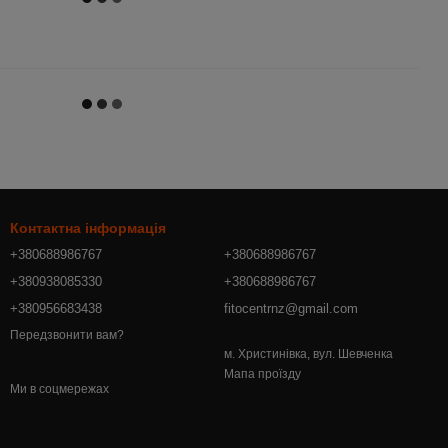
Контактна інформація
+380688986767
+380688986767
+380938085330
+380688986767
+380956683438
fitocentrnz@gmail.com
Передзвонити вам?
м. Христинівка, вул. Шевченка
Мапа проїзду
Ми в соцмережах