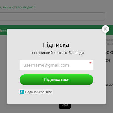
, як це стало модно !
Програма лояльності
Бренди
Оздоровчі програми
Співпраця
ки та захисту персональних даних
Головна
Каталог
Краса
Масла
Підписка
Бальзам Корінь широкого спектру дії Dahl
Бальзам Корінь широког
на корисний контент без води
В наявності
Артикул: 1333895208
*
395 грн
Підписатися
Ввійти
для відображення накоп
%
Надано SendPulse
Об'єм, мл
280