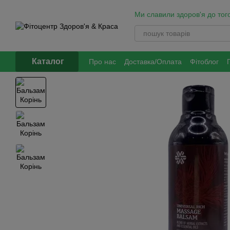
Перейти до основного контенту
Ми славили здоров'я до того
Каталог
Про нас
Доставка/Оплата
Фітоблог
Обмін та повернення
Політика оброб