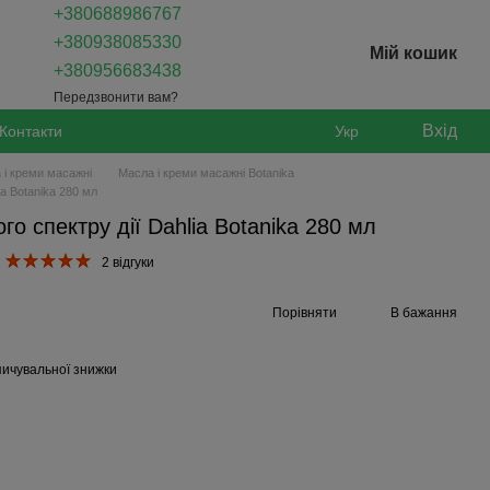
+380688986767
+380938085330
Мій кошик
+380956683438
Передзвонити вам?
Вхід
Контакти
Укр
 і креми масажні
Масла і креми масажні Botanika
ia Botanika 280 мл
о спектру дії Dahlia Botanika 280 мл
2 відгуки
Порівняти
В бажання
ичувальної знижки