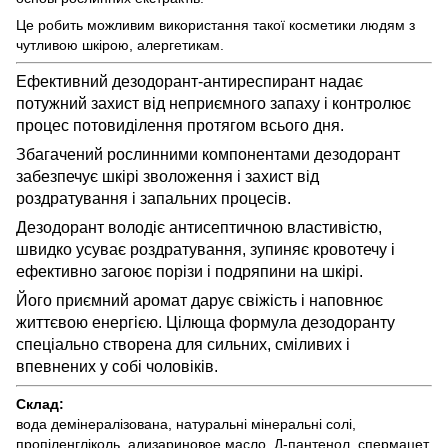
Це робить можливим використання такої косметики людям з
чутливою шкірою, алергетикам.
Ефективний дезодорант-антиреспирант надає
потужний захист від неприємного запаху і контролює
процес потовиділення протягом всього дня.
Збагачений рослинними компонентами дезодорант
забезпечує шкірі зволоження і захист від
роздратування і запальних процесів.
Дезодорант володіє антисептичною властивістю,
швидко усуває роздратування, зупиняє кровотечу і
ефективно загоює порізи і подряпини на шкірі.
Його приємний аромат дарує свіжість і наповнює
життєвою енергією. Цілюща формула дезодоранту
спеціально створена для сильних, сміливих і
впевнених у собі чоловіків.
Склад:
вода демінералізована, натуральні мінеральні солі,
пропіленгліколь, ализариновое масло, Д-пантенол, спермацет,