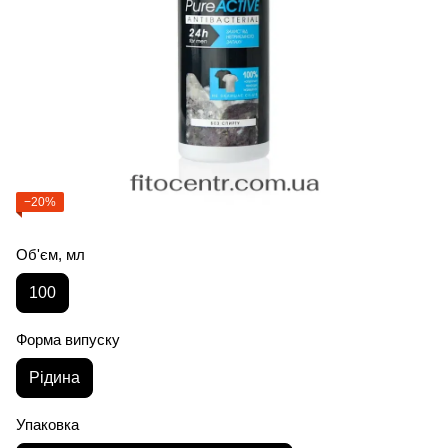
−20%
Об'єм, мл
100
Форма випуску
Рідина
Упаковка