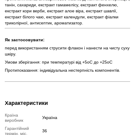
танін, сахариди, екстракт гамамелісу, екстракт фенхелю,
екстракт кори верби, екстракт алое віра, екстракт шавлії,
екстракт білого чаю, екстракт календули, екстракт фіалки
триколірної, антисептик, ароматизатор.
Як застосовувати:
перед використанням струсити флакон і нанести на чисту суху
шкіру.
Умови зберігання: при температурі від +5оС до +25оС
Протипоказання: індивідуальна нестерпність компонентів.
Характеристики
Країна
Україна
виробник
Гарантійний
36
термін, міс.