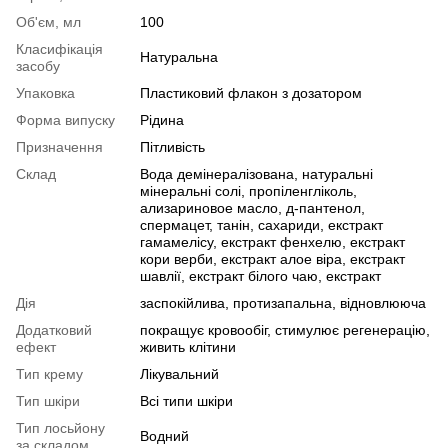
Об'єм, мл
100
Класифікація
Натуральна
засобу
Упаковка
Пластиковий флакон з дозатором
Форма випуску
Рідина
Призначення
Пітливість
Склад
Вода демінералізована, натуральні
мінеральні солі, пропіленгліколь,
ализариновое масло, д-пантенол,
спермацет, танін, сахариди, екстракт
гамамелісу, екстракт фенхелю, екстракт
кори верби, екстракт алое віра, екстракт
шавлії, екстракт білого чаю, екстракт
Дія
заспокійлива, протизапальна, відновлююча
Додатковий
покращує кровообіг, стимулює регенерацію,
ефект
живить клітини
Тип крему
Лікувальний
Тип шкіри
Всі типи шкіри
Тип лосьйону
Водний
за складом