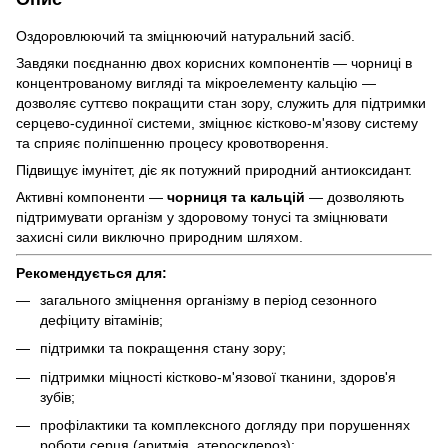
Оздоровлюючий та зміцнюючий натуральний засіб.
Завдяки поєднанню двох корисних компонентів — чорниці в
концентрованому вигляді та мікроелементу кальцію —
дозволяє суттєво покращити стан зору, служить для підтримки
серцево-судинної системи, зміцнює кістково-м'язову систему
та сприяє поліпшенню процесу кровотворення.
Підвищує імунітет, діє як потужний природний антиоксидант.
Активні компоненти —
чорниця та кальцій
— дозволяють
підтримувати організм у здоровому тонусі та зміцнювати
захисні сили виключно природним шляхом.
Рекомендується для:
загального зміцнення організму в період сезонного
дефіциту вітамінів;
підтримки та покращення стану зору;
підтримки міцності кістково-м'язової тканини, здоров'я
зубів;
профілактики та комплексного догляду при порушеннях
роботи серця (аритмія, атеросклероз);