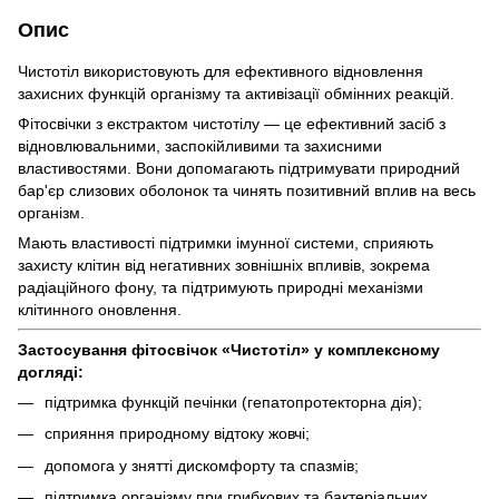
Опис
Чистотіл використовують для ефективного відновлення
захисних функцій організму та активізації обмінних реакцій.
Фітосвічки з екстрактом чистотілу — це ефективний засіб з
відновлювальними, заспокійливими та захисними
властивостями. Вони допомагають підтримувати природний
бар'єр слизових оболонок та чинять позитивний вплив на весь
організм.
Мають властивості підтримки імунної системи, сприяють
захисту клітин від негативних зовнішніх впливів, зокрема
радіаційного фону, та підтримують природні механізми
клітинного оновлення.
Застосування фітосвічок «Чистотіл» у комплексному
догляді:
підтримка функцій печінки (гепатопротекторна дія);
сприяння природному відтоку жовчі;
допомога у знятті дискомфорту та спазмів;
підтримка організму при грибкових та бактеріальних