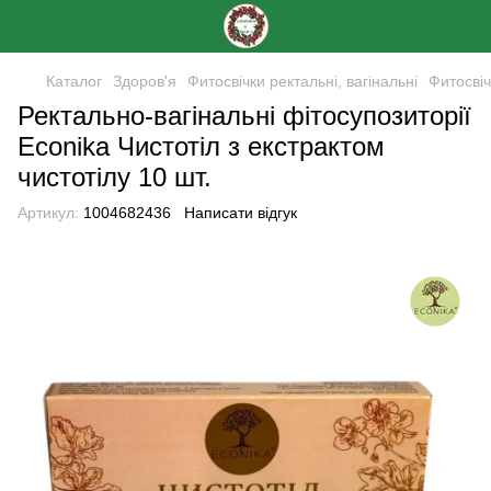
Каталог
Здоров'я
Фитосвічки ректальні, вагінальні
Фитосвіч
Ректально-вагінальні фітосупозиторії
Econika Чистотіл з екстрактом
чистотілу 10 шт.
Артикул:
1004682436
Написати відгук