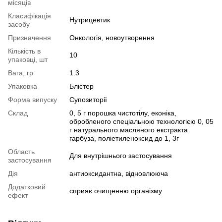
місяців
Класифікація
Нутрицевтик
засобу
Призначення
Онкологія, новоутворення
Кількість в
10
упаковці, шт
Вага, гр
1.3
Упаковка
Блістер
Форма випуску
Супозиторії
Склад
0, 5 г порошка чистотілу, еконіка,
обробленого спеціальною технологією 0, 05
г натурального масляного екстракта
гарбуза, поліетиленоксид до 1, 3г
Область
Для внутрішнього застосування
застосування
Дія
антиоксидантна, відновлююча
Додатковий
сприяє очищенню організму
ефект