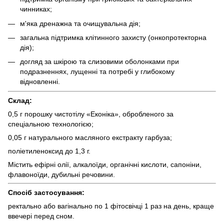
чинниках;
м'яка дренажна та очищувальна дія;
загальна підтримка клітинного захисту (онкопротекторна
дія);
догляд за шкірою та слизовими оболонками при
подразненнях, лущенні та потребі у глибокому
відновленні.
Склад:
0,5 г порошку чистотілу «Еконіка», обробленого за
спеціальною технологією;
0,05 г натурального масляного екстракту гарбуза;
поліетиленоксид до 1,3 г.
Містить ефірні олії, алкалоїди, органічні кислоти, сапоніни,
флавоноїди, дубильні речовини.
Спосіб застосування:
ректально або вагінально по 1 фітосвічці 1 раз на день, краще
ввечері перед сном.