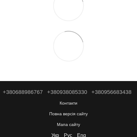
+380688986767
+380938085330
+380956683438
Контакти
Повна версія сайту
Мапа сайту
Укр
Рус
Eng