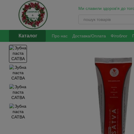
Перейти до основного контенту
Ми славили здоров'я до того
Каталог
Про нас
Доставка/Оплата
Фітоблог
Обмін та повернення
Політика оброб