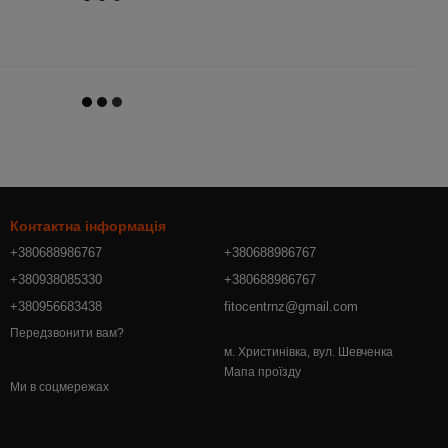
Контактна інформація
+380688986767
+380688986767
+380938085330
+380688986767
+380956683438
fitocentrnz@gmail.com
Передзвонити вам?
м. Христинівка, вул. Шевченка
Мапа проїзду
Ми в соцмережах