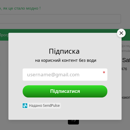
, як це стало модно !
Програма лояльності
Бренди
Оздоровчі програми
Співпраця
ки та захисту персональних даних
Головна
Каталог
Краса
Догля
Підписка
Зубні пасти, гелі, порошки Tibetan Formul
Зубна паста САТВА Sat
на корисний контент без води
В наявності
Артикул: 1004681476
*
538 грн
Підписатися
Ввійти
для відображення накоп
%
Надано SendPulse
Об'єм, мл
75