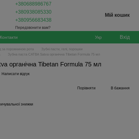
+380688986767
+380938085330
Мій кошик
+380956683438
Передзвонити вам?
Вхід
Контакти
Укр
д за порожниною рота
Зубні пасти, гелі, порошки
a
Зубна паста САТВА Satva органічна Tibetan Formula 75 мл
va органічна Tibetan Formula 75 мл
Написати відгук
Порівняти
В бажання
ичувальної знижки