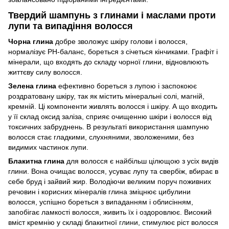
Твердий шампунь з глинами і маслами проти
лупи та випадіння волосся
Чорна глина
добре зволожує шкіру голови і волосся,
нормалізує РН-баланс, бореться з січеться кінчиками. Графіт і
мінерали, що входять до складу чорної глини, відновлюють
життєву силу волосся.
Зелена глина
ефективно бореться з лупою і заспокоює
роздратовану шкіру, так як містить мінеральні солі, магній,
кремній. Ці компоненти живлять волосся і шкіру. А що входить
у її склад оксид заліза, сприяє очищенню шкіри і волосся від
токсичних забруднень. В результаті використання шампуню
волосся стає гладкими, слухняними, зволоженими, без
видимих частинок лупи.
Блакитна глина
для волосся є найбільш цілющою з усіх видів
глини. Вона очищає волосся, усуває лупу та свербіж, вбирає в
себе бруд і зайвий жир. Володіючи великим поруч поживних
речовин і корисних мінералів глина зміцнює цибулини
волосся, успішно бореться з випаданням і облисінням,
запобігає ламкості волосся, живить їх і оздоровлює. Високий
вміст кремнію у складі блакитної глини, стимулює ріст волосся