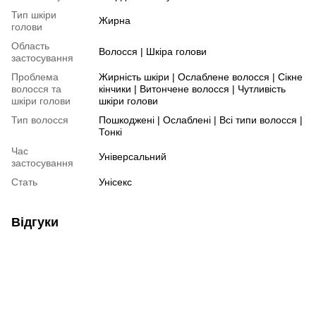
Тип шкіри
Жирна
голови
Область
Волосся | Шкіра голови
застосування
Проблема
Жирність шкіри | Ослаблене волосся | Сікне
волосся та
кінчики | Витончене волосся | Чутливість
шкіри голови
шкіри голови
Тип волосся
Пошкоджені | Ослаблені | Всі типи волосся |
Тонкі
Час
Універсальний
застосування
Стать
Унісекс
Відгуки