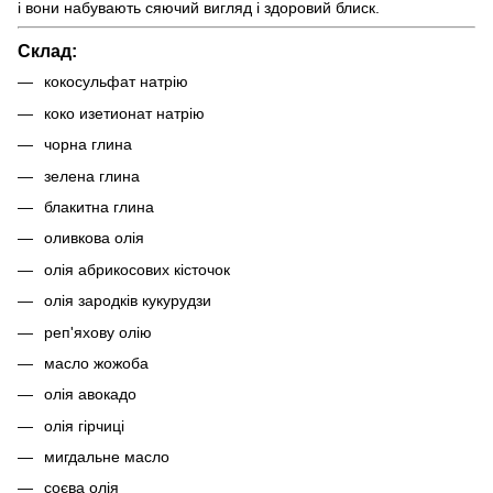
і вони набувають сяючий вигляд і здоровий блиск.
Склад:
кокосульфат натрію
коко изетионат натрію
чорна глина
зелена глина
блакитна глина
оливкова олія
олія абрикосових кісточок
олія зародків кукурудзи
реп'яхову олію
масло жожоба
олія авокадо
олія гірчиці
мигдальне масло
соєва олія