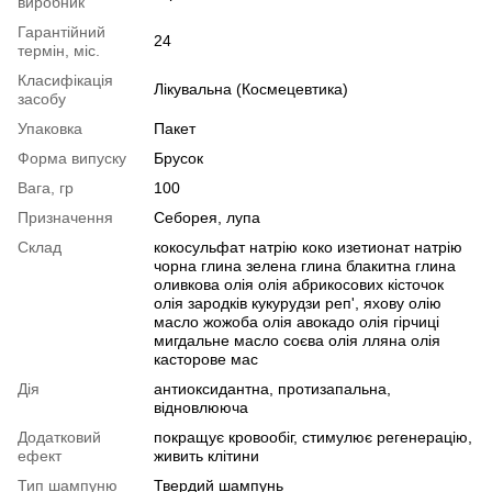
виробник
Гарантійний
24
термін, міс.
Класифікація
Лікувальна (Космецевтика)
засобу
Упаковка
Пакет
Форма випуску
Брусок
Вага, гр
100
Призначення
Себорея, лупа
Склад
кокосульфат натрію коко изетионат натрію
чорна глина зелена глина блакитна глина
оливкова олія олія абрикосових кісточок
олія зародків кукурудзи реп', яхову олію
масло жожоба олія авокадо олія гірчиці
мигдальне масло соєва олія лляна олія
касторове мас
Дія
антиоксидантна, протизапальна,
відновлююча
Додатковий
покращує кровообіг, стимулює регенерацію,
ефект
живить клітини
Тип шампуню
Твердий шампунь