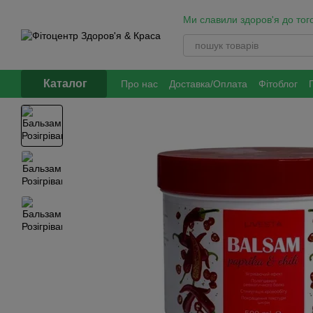
Перейти до основного контенту
Ми славили здоров'я до того
Каталог
Про нас
Доставка/Оплата
Фітоблог
Обмін та повернення
Політика оброб