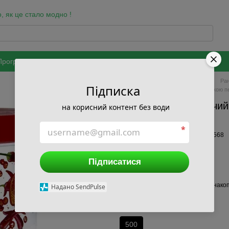
, як це стало модно !
Програма лояльності
Бренди
Оздоровчі програми
Співпраця
ки та захисту персональних даних
Головна
Каталог
Здоров'я
Ра
Підписка
Бальзам Розігріваючий гель з паприкою п
Бальзам Розігріваючий
на корисний контент без води
мл
*
В наявності
Артикул: 1465864568
245 грн
Підписатися
Ввійти
для відображення накоп
%
Надано SendPulse
Об'єм, мл
500