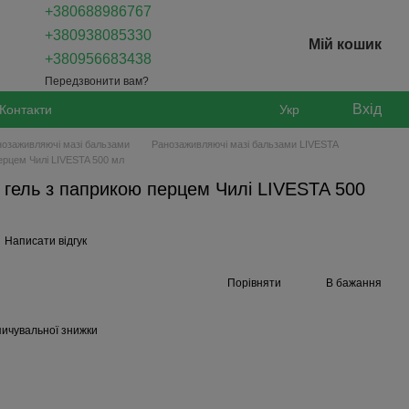
+380688986767
+380938085330
Мій кошик
+380956683438
Передзвонити вам?
Вхід
Контакти
Укр
нозаживляючі мазі бальзами
Ранозаживляючі мазі бальзами LIVESTA
ерцем Чилі LIVESTA 500 мл
 гель з паприкою перцем Чилі LIVESTA 500
Написати відгук
Порівняти
В бажання
ичувальної знижки