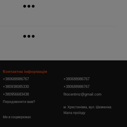
Контактна інформація
+380688986767
+380688986767
+380938085330
+380688986767
+380956683438
fitocentrnz@gmail.com
Передзвонити вам?
м. Христинівка, вул. Шевченка
Мапа проїзду
Ми в соцмережах