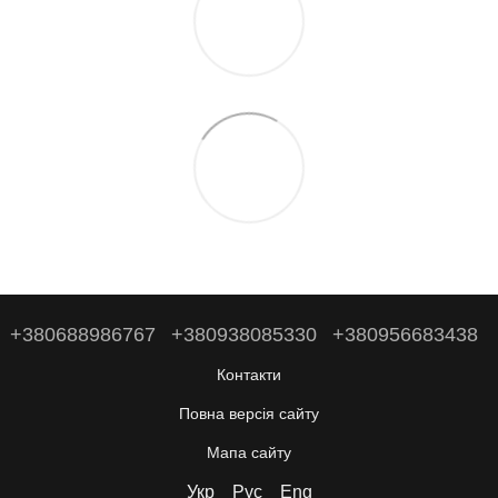
+380688986767
+380938085330
+380956683438
Контакти
Повна версія сайту
Мапа сайту
Укр
Рус
Eng