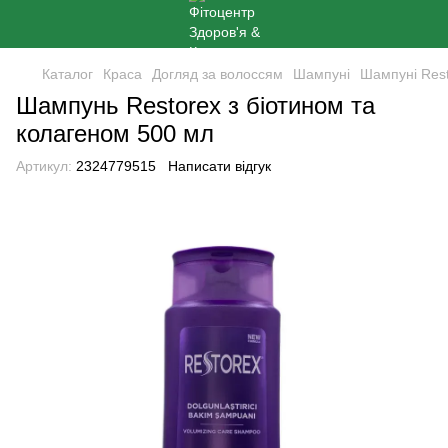
Каталог
Краса
Догляд за волоссям
Шампуні
Шампуні Res
Шампунь Restorex з біотином та
колагеном 500 мл
Артикул:
2324779515
Написати відгук