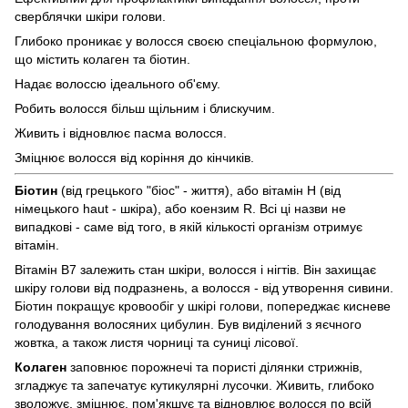
сверблячки шкіри голови.
Глибоко проникає у волосся своєю спеціальною формулою,
що містить колаген та біотин.
Надає волоссю ідеального об'єму.
Робить волосся більш щільним і блискучим.
Живить і відновлює пасма волосся.
Зміцнює волосся від коріння до кінчиків.
Біотин
(від грецького "біос" - життя), або вітамін Н (від
німецького haut - шкіра), або коензим R. Всі ці назви не
випадкові - саме від того, в якій кількості організм отримує
вітамін.
Вітамін В7 залежить стан шкіри, волосся і нігтів. Він захищає
шкіру голови від подразнень, а волосся - від утворення сивини.
Біотин покращує кровообіг у шкірі голови, попереджає кисневе
голодування волосяних цибулин. Був виділений з яєчного
жовтка, а також листя чорниці та суниці лісової.
Колаген
заповнює порожнечі та пористі ділянки стрижнів,
згладжує та запечатує кутикулярні лусочки. Живить, глибоко
зволожує, зміцнює, пом'якшує та відновлює волосся по всій