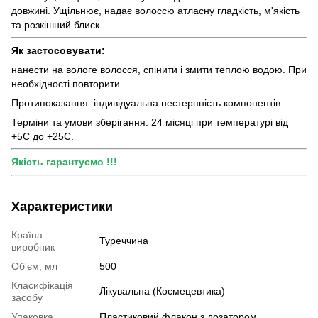
довжині. Ущільнює, надає волоссю атласну гладкість, м'якість
та розкішний блиск.
Як застосовувати:
нанести на вологе волосся, спінити і змити теплою водою. При
необхідності повторити
Протипоказання: індивідуальна нестерпність компонентів.
Терміни та умови зберігання: 24 місяці при температурі від
+5С до +25С.
Якість гарантуємо !!!
Характеристики
Країна
Туреччина
виробник
Об'єм, мл
500
Класифікація
Лікувальна (Космецевтика)
засобу
Упаковка
Пластиковий флакон з дозатором