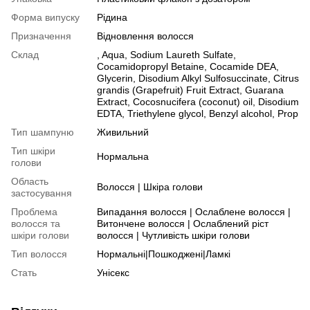
Форма випуску
Рідина
Призначення
Відновлення волосся
Склад
, Aqua, Sodium Laureth Sulfate,
Cocamidopropyl Betaine, Cocamide DEA,
Glycerin, Disodium Alkyl Sulfosuccinate, Citrus
grandis (Grapefruit) Fruit Extract, Guarana
Extract, Сocosnucifera (coconut) oil, Disodium
EDTA, Triethylene glycol, Benzyl alcohol, Prop
Тип шампуню
Живильний
Тип шкіри
Нормальна
голови
Область
Волосся | Шкіра голови
застосування
Проблема
Випадання волосся | Ослаблене волосся |
волосся та
Витончене волосся | Ослаблений ріст
шкіри голови
волосся | Чутливість шкіри голови
Тип волосся
Нормальні|Пошкоджені|Ламкі
Стать
Унісекс