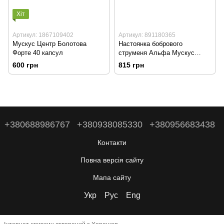
Хіт
Артикул: 1867109402
Артикул: 891180365
Мускус Центр Болотова
Настоянка бобрового
Форте 40 капсул
струменя Альфа Мускус
Віларус 200 мл
600 грн
815 грн
+380688986767
+380938085330
+380956683438
Контакти
Повна версія сайту
Мапа сайту
Укр
Рус
Eng