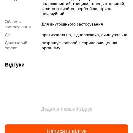
солодколистий, грицики, горець пташиний,
калина звичайна, верба біла, гірчак
почечуйний
Область
Для внутрішнього застосування
застосування
Дія
протизапальна, відновлююча, очищувальна
Додатковий
покращує кровообіг, сприяє очищенню
ефект
організму
Відгуки
Додайте перший відгук
Написати відгук