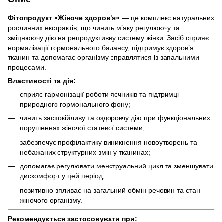
Фітопродукт «Жіноче здоров'я»
— це комплекс натуральних
рослинних екстрактів, що чинить м’яку регулюючу та
зміцнюючу дію на репродуктивну систему жінки. Засіб сприяє
нормалізації гормонального балансу, підтримує здоров’я
тканин та допомагає організму справлятися із запальними
процесами.
Властивості та дія:
сприяє гармонізації роботи яєчників та підтримці
природного гормонального фону;
чинить заспокійливу та оздоровчу дію при функціональних
порушеннях жіночої статевої системи;
забезпечує профілактику виникнення новоутворень та
небажаних структурних змін у тканинах;
допомагає регулювати менструальний цикл та зменшувати
дискомфорт у цей період;
позитивно впливає на загальний обмін речовин та стан
жіночого організму.
Рекомендується застосовувати при: