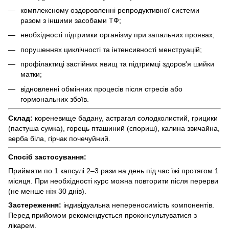
комплексному оздоровленні репродуктивної системи
разом з іншими засобами ТФ;
необхідності підтримки організму при запальних проявах;
порушеннях циклічності та інтенсивності менструацій;
профілактиці застійних явищ та підтримці здоров'я шийки
матки;
відновленні обмінних процесів після стресів або
гормональних збоїв.
Склад:
кореневище бадану, астрагал солодколистий, грицики
(пастуша сумка), горець пташиний (спориш), калина звичайна,
верба біла, гірчак почечуйний.
Спосіб застосування:
Приймати по 1 капсулі 2–3 рази на день під час їжі протягом 1
місяця. При необхідності курс можна повторити після перерви
(не менше ніж 30 днів).
Застереження:
індивідуальна непереносимість компонентів.
Перед прийомом рекомендується проконсультуватися з
лікарем.