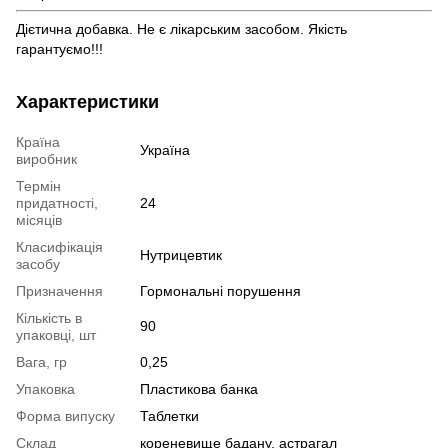
Дієтична добавка. Не є лікарським засобом. Якість
гарантуємо!!!
Характеристики
Країна
Україна
виробник
Термін
придатності,
24
місяців
Класифікація
Нутрицевтик
засобу
Призначення
Гормональні порушення
Кількість в
90
упаковці, шт
Вага, гр
0,25
Упаковка
Пластикова банка
Форма випуску
Таблетки
Склад
кореневище бадану, астрагал