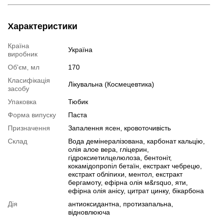
Характеристики
Країна
Україна
виробник
Об'єм, мл
170
Класифікація
Лікувальна (Космецевтика)
засобу
Упаковка
Тюбик
Форма випуску
Паста
Призначення
Запалення ясен, кровоточивість
Склад
Вода демінералізована, карбонат кальцію,
олія алое вера, гліцерин,
гідроксиетилцелюлоза, бентоніт,
кокамідопропіл бетаїн, екстракт чебрецю,
екстракт обліпихи, ментол, екстракт
бергамоту, ефірна олія м&rsquo, яти,
ефірна олія анісу, цитрат цинку, бікарбона
Дія
антиоксидантна, протизапальна,
відновлююча