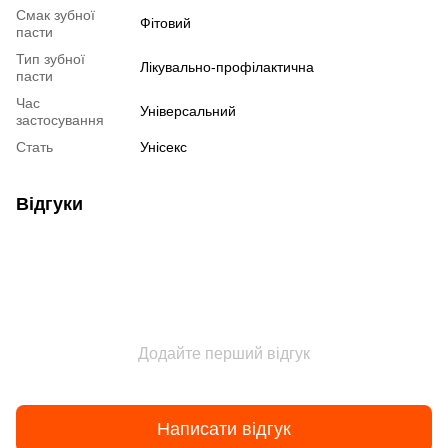
Смак зубної
Фітовий
пасти
Тип зубної
Лікувально-профілактична
пасти
Час
Універсальний
застосування
Стать
Унісекс
Відгуки
Додайте перший відгук
Написати відгук