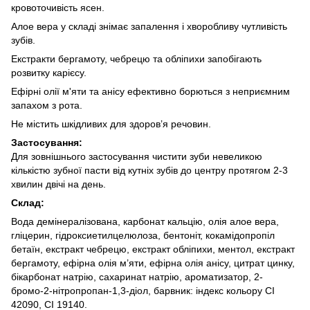
кровоточивість ясен.
Алое вера у складі знімає запалення і хворобливу чутливість
зубів.
Екстракти бергамоту, чебрецю та обліпихи запобігають
розвитку карієсу.
Ефірні олії м'яти та анісу ефективно борються з неприємним
запахом з рота.
Не містить шкідливих для здоров’я речовин.
Застосування:
Для зовнішнього застосування чистити зуби невеликою
кількістю зубної пасти від кутніх зубів до центру протягом 2-3
хвилин двічі на день.
Склад:
Вода демінералізована, карбонат кальцію, олія алое вера,
гліцерин, гідроксиетилцелюлоза, бентоніт, кокамідопропіл
бетаїн, екстракт чебрецю, екстракт обліпихи, ментол, екстракт
бергамоту, ефірна олія м’яти, ефірна олія анісу, цитрат цинку,
бікарбонат натрію, сахаринат натрію, ароматизатор, 2-
бромо-2-нітропропан-1,3-діол, барвник: індекс кольору CI
42090, CI 19140.