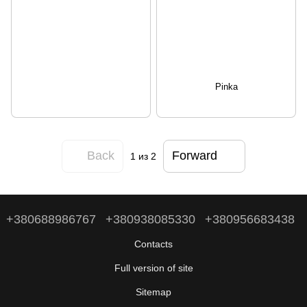
Pinka
Back
Forward
1
из 2
+380688986767
+380938085330
+380956683438
Contacts
Full version of site
Sitemap