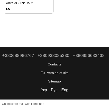
white dr.Clinic 75 ml
€5
+380688986767
+380938085330
+380956683438
Contacts
Full version of site
Sitemap
Укр
Рус
Eng
Online store built with Horoshop