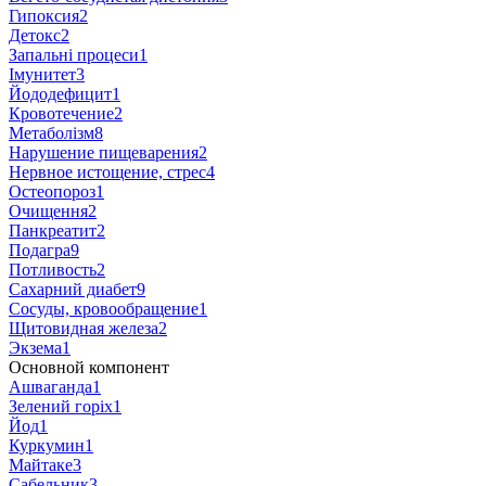
Гипоксия
2
Детокс
2
Запальні процеси
1
Імунитет
3
Йододефицит
1
Кровотечение
2
Метаболізм
8
Нарушение пищеварения
2
Нервное истощение, стрес
4
Остеопороз
1
Очищення
2
Панкреатит
2
Подагра
9
Потливость
2
Сахарний диабет
9
Сосуды, кровообращение
1
Щитовидная железа
2
Экзема
1
Основной компонент
Ашваганда
1
Зелений горіх
1
Йод
1
Куркумин
1
Майтаке
3
Сабельник
3