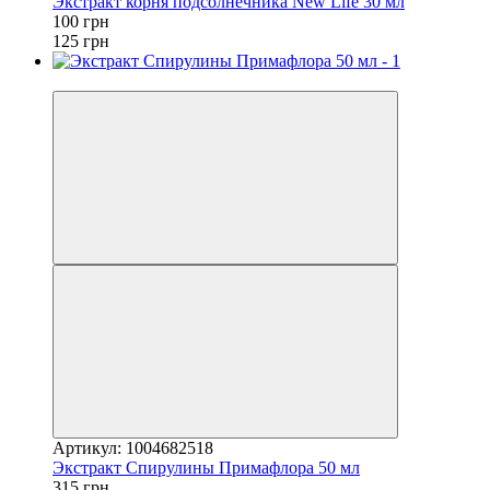
Экстракт корня подсолнечника New Life 30 мл
100 грн
125 грн
−10%
Артикул: 1004682518
Экстракт Спирулины Примафлора 50 мл
315 грн