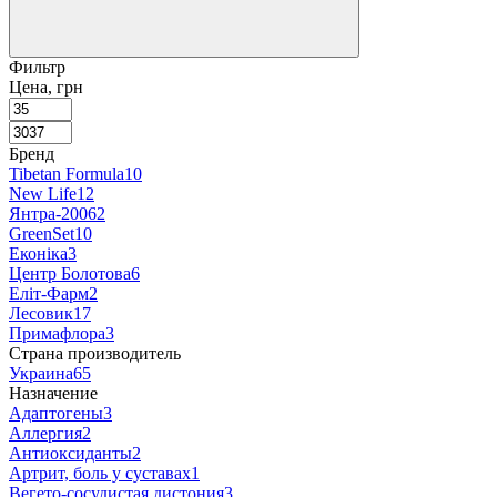
Фильтр
Цена, грн
Бренд
Tibetan Formula
10
New Life
12
Янтра-2006
2
GreenSet
10
Еконіка
3
Центр Болотова
6
Еліт-Фарм
2
Лесовик
17
Примафлора
3
Страна производитель
Украина
65
Назначение
Адаптогены
3
Аллергия
2
Антиоксиданты
2
Артрит, боль у суставах
1
Вегето-сосудистая дистония
3