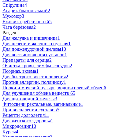
Спірулина
4
Агарик бразильський
2
Мухомор
3
Ежовик гребенчастый
5
Чага берёзовая
2
Раздел
Для желудка и кишечника
1
Для печени и желчного пузыря
1
Для поджелудочной железы
10
Для восстановления суставов
1
Препараты для сердца
2
Очистка крови, лимфы, сосудов
2
Псориаз, экзема
1
Для быстрого восстановления
2
Против аллергии, поллинозу
1
Почки и мочевой пузырь, водно-солевый обмен
6
Для улучшения обмена веществ
65
Для щитовидной железы
3
Фитосвечи ректальные, вагинальные
1
При воспалении суставов
5
Рецепти долголетия
11
Для женского здоровья
1
Микродозинг
10
Курсы
4