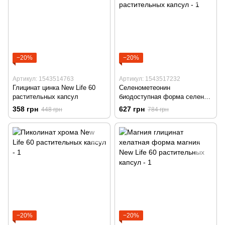
−20%
−20%
Артикул: 1543514763
Артикул: 1543517232
Глицинат цинка New Life 60
Селенометеонин
растительных капсул
биодоступная форма селена
New Life 60 растительных
358 грн
627 грн
448 грн
784 грн
капсул
−20%
−20%