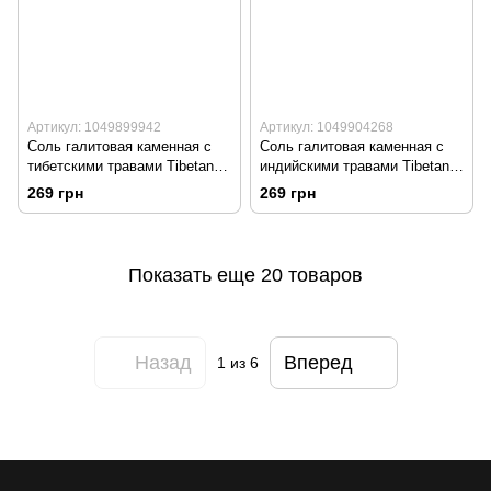
Артикул: 1049899942
Артикул: 1049904268
Соль галитовая каменная с
Соль галитовая каменная с
тибетскими травами Tibetan
индийскими травами Tibetan
Formula 200 г
Formula 200 г
269 грн
269 грн
Показать еще 20 товаров
Назад
Вперед
1
из 6