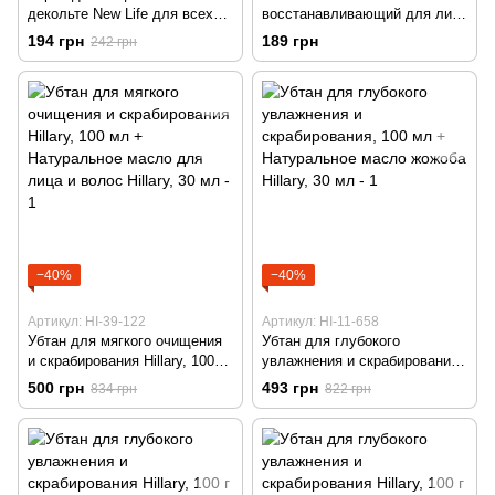
декольте New Life для всех
восстанавливающий для лица
типов кожи 80 мл
Thalia с экстрактом розового
194 грн
189 грн
242 грн
грейпфрута 170 мл
−40%
−40%
Артикул: HI-39-122
Артикул: HI-11-658
Убтан для мягкого очищения
Убтан для глубокого
и скрабирования Hillary, 100
увлажнения и скрабирования,
мл + Натуральное масло для
100 мл + Натуральное масло
500 грн
493 грн
834 грн
822 грн
лица и волос Hillary, 30 мл
жожоба Hillary, 30 мл