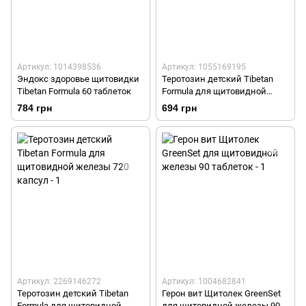
Артикул: 1014398536
Артикул: 1055169195
Эндокс здоровье щитовидки
Теротозин детский Tibetan
Tibetan Formula 60 таблеток
Formula для щитовидной
железы 120 капсул
784 грн
694 грн
Артикул: 2269146272
Артикул: 1004682841
Теротозин детский Tibetan
Герон вит Щитолек GreenSet
Formula для щитовидной
для щитовидной железы 90