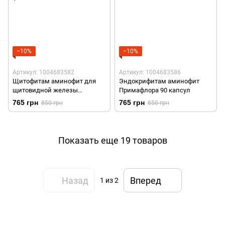
−10%
−10%
Артикул: 1004683582
Артикул: 1004683586
Щитофитам аминофит для
Эндокрифитам аминофит
щитовидной железы
Примафлора 90 капсул
Примафлора 90 таблеток
765 грн
765 грн
850 грн
850 грн
Показать еще 19 товаров
Назад
Вперед
1
из 2