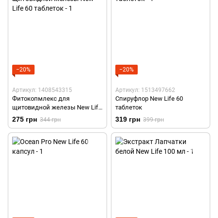
−20%
−20%
Артикул: 1408543315
Артикул: 1513497662
Фитокопмлекс для
Спируфлор New Life 60
щитовидной железы New Life
таблеток
60 таблеток
275 грн
319 грн
344 грн
399 грн