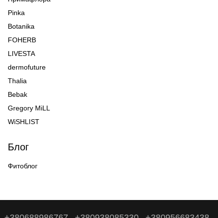
Pinka
Botanika
FOHERB
LIVESTA
dermofuture
Thalia
Bebak
Gregory MiLL
WiSHLIST
Блог
Фитоблог
+380688986767
+380938085330
+380956683438