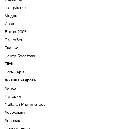
Langsteiner
Медок
Ивас
Янтра-2006
GreenSet
Еконіка
Центр Болотова
Elixir
Еліт-Фарм
Живиця кедрова
Ляпко
Фитория
Naftalan Pharm Group
Лесохимик
Лесовик
Примафлора