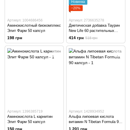
Новинка
−20%
Артикул: 1004686456
Артикул: 2736635278
Аминокислотный биокомплекс
Диетическая добавка Таурин
Элит Фарм 50 капсул
New Life 60 растительных
капсул
198 грн
414 грн
518 грн
Артикул: 1396385719
Артикул: 1428934952
Аминокислота L карнитин
Альфа липоевая кислота
Элит Фарм 50 капсул
витамин N Tibetan Formula 90
капсул
150 грн
1 201 грн