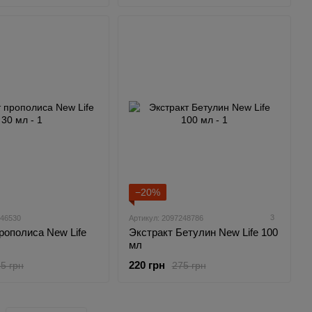
−20%
3
346530
Артикул: 2097248786
рополиса New Life
Экстракт Бетулин New Life 100
мл
220 грн
5 грн
275 грн