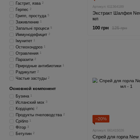
Гастрит, язва
2
Артикул: 611364189
Герпес
2
Экстракт Шалфея New
Грипп, простуда
5
мл
Заживление
1
100 грн
125 грн
Запальні процеси
5
Иммунодефицит
2
Імунитет
1
Остеохондроз
1
Отравления
1
Паразити
2
Природные антибиотики
1
Радикулит
2
Частые застуды
2
Основной компонент
Бузина
1
Исланский мох
3
Кордіцепс
2
Продукты пчеловодства
2
−20%
Срібло
1
Фітор
3
Артикул: 661415026
Бетулин
2
Спрей для горла New L