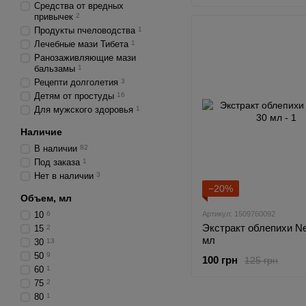
Средства от вредных
привычек
2
Продукты пчеловодства
1
Лечебные мази Тибета
1
Ранозаживляющие мази
бальзамы
1
Рецепти долголетия
3
Детям от простуды
16
Для мужского здоровья
1
Наличие
В наличии
82
Под заказа
1
Нет в наличии
3
−20%
Объем, мл
10
6
Артикул: 1509760092
Экстракт облепихи Ne
15
2
мл
30
13
50
9
100 грн
125 грн
60
1
75
2
80
1