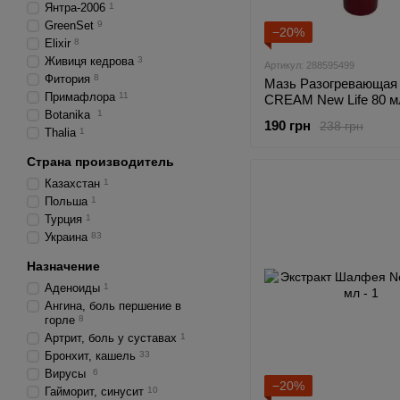
Янтра-2006
1
GreenSet
9
−20%
Elixir
8
Живиця кедрова
3
Артикул: 288595499
Фитория
8
Мазь Разогревающая
Примафлора
11
CREAM New Life 80 м
Botanika
1
190 грн
238 грн
Thalia
1
Страна производитель
Казахстан
1
Польша
1
Турция
1
Украина
83
Назначение
Аденоиды
1
Ангина, боль першение в
горле
8
Артрит, боль у суставах
1
Бронхит, кашель
33
Вирусы
6
−20%
Гайморит, синусит
10