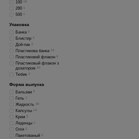
100
16
280
1
500
1
Упаковка
Банка
5
Блистер
3
Дой-пак
2
Пластикова банка
24
Пластиковий флакон
6
Пластиковый флакон з
дозатором
40
Тюбик
4
Форма выпуска
Бальзам
5
Гель
1
Жидкость
39
Капсулы
14
Крем
5
Леденцы
1
Олія
2
Пакетованый
3