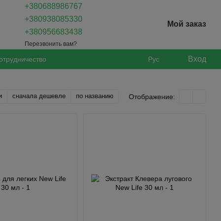
+380688986767
+380938085330
Мой заказ
+380956683438
Перезвонить вам?
Вход
отрудничество
Рус
и
сначала дешевле
по названию
Отображение: