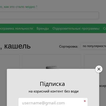
, как это стало модно !
ограмма лояльности
Бренды
Оздоровительные программы
С
а обработки и защиты персональных данных
, кашель
по популярност
Сортировка:
Підписка
на корисний контент без води
*