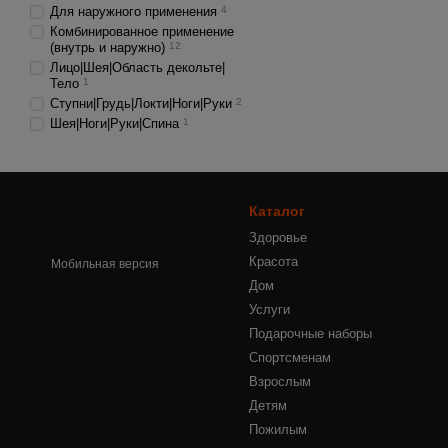
Для наружного применения
4
Комбинированное применение
(внутрь и наружно)
12
Лицо|Шея|Область декольте|
Тело
1
Ступни|Грудь|Локти|Ноги|Руки
2
Шея|Ноги|Руки|Спина
1
Каталог
Здоровье
Красота
Мобильная версия
Дом
Услуги
Подарочные наборы
Спортсменам
Взрослым
Детям
Пожилым