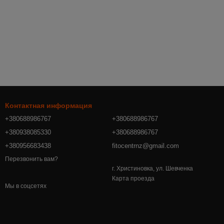
Контактная информация
+380688986767
+380688986767
+380938085330
+380688986767
+380956683438
fitocentrnz@gmail.com
Перезвонить вам?
г. Христиновка, ул. Шевченка
Карта проезда
Мы в соцсетях