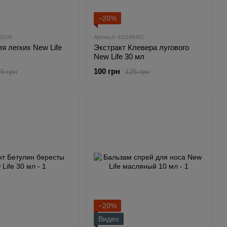
−20%
39149
Артикул: 611168401
я легких New Life
Экстракт Клевера лугового
New Life 30 мл
100 грн
5 грн
125 грн
−20%
Видео