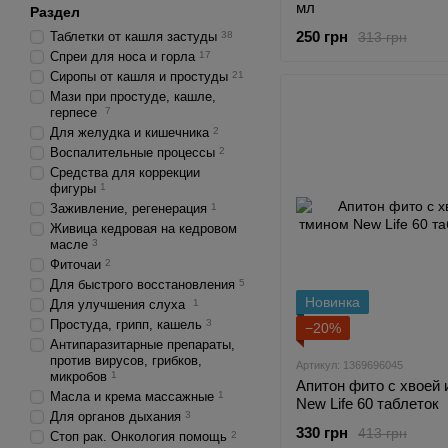
мл
Раздел
250 грн
313 грн
Таблетки от кашля застуды
38
Спреи для носа и горла
17
Сиропы от кашля и простуды
21
Мази при простуде, кашле,
герпесе
7
Для желудка и кишечника
2
Воспалительные процессы
2
Средства для коррекции
фигуры
1
Заживление, регенерация
1
Живица кедровая на кедровом
масле
3
Фиточаи
2
Для быстрого восстановления
5
Новинка
Для улучшения слуха
1
Простуда, грипп, кашель
3
−20%
Антипаразитарные препараты,
против вирусов, грибков,
Артикул: 1369696045
микробов
1
Апитон фито с хвоей 
Масла и крема массажные
1
New Life 60 таблеток
Для органов дыхания
3
330 грн
413 грн
Стоп рак. Онкология помощь
2