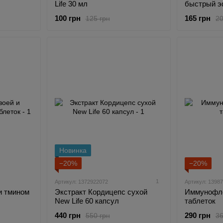
Life 30 мл
быстрый э
100 грн
165 грн
125 грн
20
Новинка
−20%
−20%
1
Артикул: 1372922072
Артикул: 1398
и тмином
Экстракт Кордицепс сухой
Иммунофло
New Life 60 капсул
таблеток
440 грн
290 грн
550 грн
36