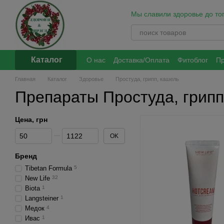
Перейти к основному контенту
Мы славили здоровье до того
Каталог
О нас
Доставка/Оплата
Фитоблог
Пр
Контакты
Обмен и возврат
Политик
Главная
Каталог
Здоровье
Простуда, грипп, кашель
Препараты Простуда, грипп
Цена, грн
От Цена, грн
До Цена, грн
OK
Бренд
Tibetan Formula
5
New Life
32
Biota
1
Langsteiner
1
Медок
4
Ивас
1