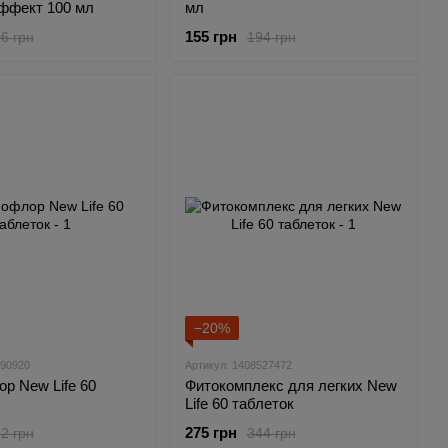
ффект 100 мл
мл
155 грн
6 грн
194 грн
−20%
790920
Артикул: 1408527472
р New Life 60
Фитокомплекс для легких New
Life 60 таблеток
275 грн
2 грн
344 грн