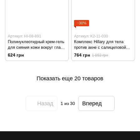
−30%
Артикул: HI-08-891
Артикул: K2-11-030
Полинуклеотидный крем-гель
Комплекс Hillary для тела
для сияния кожи вокруг глаз
против акне с салициловой
Hillary, 12 мл
кислотой
624 грн
764 грн
1 092 грн
Показать еще 20 товаров
Назад
Вперед
1
из 30