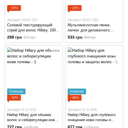
−20%
−20%
Артикул: HI-07-137
Артикул: HI-07-335
Солевой текстурирующий
Мультикислотная пенка-
спрей для волос Hillary, 100
пилинг для деликатного
мл
очищения кожи головы Hillary,
298 грн
533 грн
372 грн
666 грн
150 мл
Новинка
Новинка
−30%
−46%
Артикул: K-11-029
Артикул: K-11-636
Набор Hillary для объема
Набор Hillary для глубокого
волос и себорегуляции кожи
очищения кожи головы и
головы
защиты волос
727 грн
677 грн
1 038 грн
1 254 грн