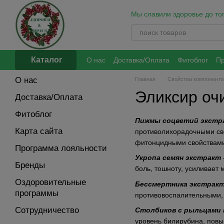
Перейти к основному контенту
Мы славили здоровье до того
Каталог
О нас
Доставка/Оплата
Фитоблог
Пр
Контакты
Обмен и возврат
Политик
О нас
Главная
Свойства компоненто
Эликсир оч
Доставка/Оплата
Фитоблог
Пижмы соцветий экстр
Карта сайта
противолихорадочными сво
фитонцидными свойствами
Программа лояльности
Укропа семян экстракт
Бренды
боль, тошноту, усиливает
Оздоровительные
Бессмертника экстрак
программы
противовоспалительными, 
Сотрудничество
Столбиков с рыльцами 
уровень билирубина, повы