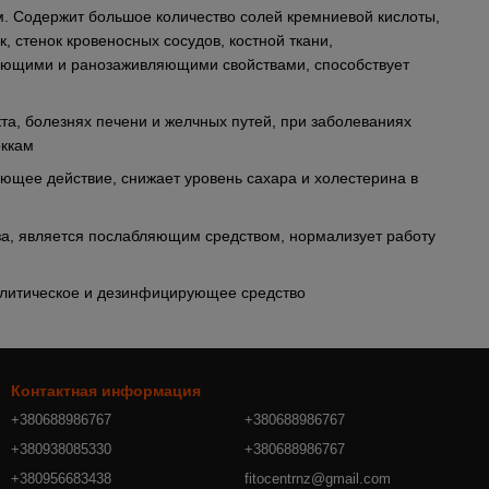
. Содержит большое количество солей кремниевой кислоты,
 стенок кровеносных сосудов, костной ткани,
ающими и ранозаживляющими свойствами, способствует
а, болезнях печени и желчных путей, при заболеваниях
оккам
ющее действие, снижает уровень сахара и холестерина в
за, является послабляющим средством, нормализует работу
олитическое и дезинфицирующее средство
Контактная информация
+380688986767
+380688986767
+380938085330
+380688986767
+380956683438
fitocentrnz@gmail.com