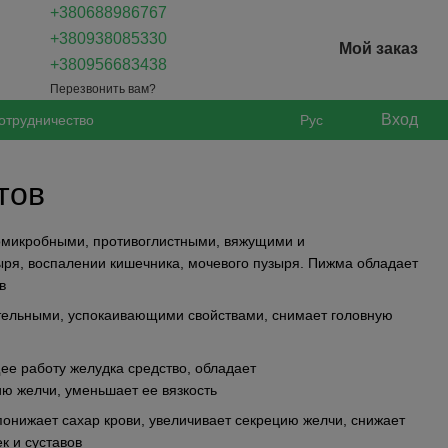
+380688986767
+380938085330
Мой заказ
+380956683438
Перезвонить вам?
Вход
отрудничество
Рус
тов
омикробными, противоглистными, вяжущими и
ыря, воспалении кишечника, мочевого пузыря. Пижма обладает
в
ельными, успокаивающими свойствами, снимает головную
е работу желудка средство, обладает
ю желчи, уменьшает ее вязкость
понижает сахар крови, увеличивает секрецию желчи, снижает
к и суставов