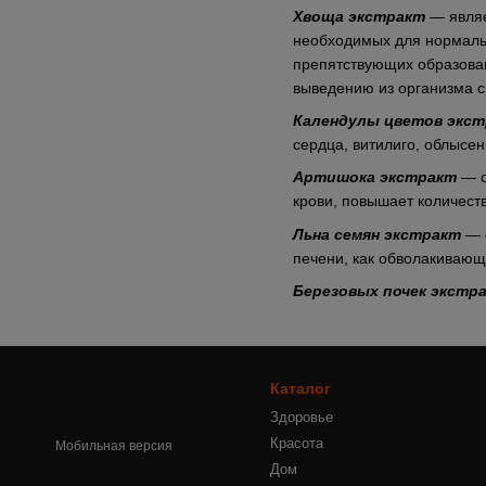
Хвоща экстракт
— являе
необходимых для нормальн
препятствующих образова
выведению из организма 
Календулы цветов экс
сердца, витилиго, облысен
Артишока экстракт
— о
крови, повышает количест
Льна семян экстракт
— с
печени, как обволакивающ
Березовых почек экстр
Каталог
Здоровье
Красота
Мобильная версия
Дом