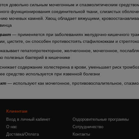
тся довольно сильным мочегонным и спазмолитическим средством
ого функционирования соединительной ткани, слизистых оболочек,
нию мочевых камней. Хвощ обладает вяжущими, кровоостанавлив
свинца
тракт
— применяется при заболеваниях желудочно-кишечного тракт
ии, цистите, он способен противостоять стафилококкам и стрепток
казывает гепатопротекторное, желчегонное, мочегонное, послабля
во полезных бактерий в кишечнике
нижает содержание холестерина в крови, уменьшает риск тромбо
ее средство используется при язвенной болезни
акт
— используют как мочегонное, противовоспалительное, спазм
Клиентам
Вход в личный кабинет
Оздоровительные программы
О нас
Сотрудничество
Доставка/Оплата
Контакты