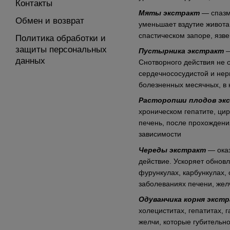
Контакты
Мяты экстракт
— спазм
Обмен и возврат
уменьшает вздутие живота,
спастическом запоре, язв
Политика обработки и
защиты персональных
Пустырника экстракт
—
данных
Снотворного действия не 
сердечнососудистой и нер
болезненных месячных, в
Расторопши плодов эк
хроническом гепатите, ци
печень, после прохождени
зависимости
Череды экстракт
— оказ
действие. Ускоряет обнов
фурункулах, карбункулах, 
заболеваниях печени, жел
Одуванчика корня экст
холециститах, гепатитах, 
желчи, которые губительн