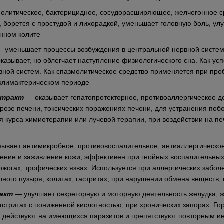
олитическое, бактерицидное, сосудорасширяющее, желчегонное ср
 борется с простудой и лихорадкой, уменьшает головную боль, ул
енном колите
 уменьшает процессы возбуждения в центральной нервной системе
оказывает, но облегчает наступление физиологического сна. Как у
вной систем. Как спазмолитическое средство применяется при про
 климактерическом периоде
стракт
— оказывает гепатопротекторное, противоаллергическое де
ррозе печени, токсических поражениях печени, для устранения по
я курса химиотерапии или лучевой терапии, при воздействии на пе
ывает антимикробное, противовоспалительное, антиаллергическо
ление и заживление кожи, эффективен при гнойных воспалительных
ожогах, трофических язвах. Используется при аллергических заболе
чного пузыря, колитах, гастритах, при нарушении обмена веществ
ракт
— улучшает секреторную и моторную деятельность желудка, ж
гастритах с пониженной кислотностью, при хронических запорах. Г
о действуют на имеющихся паразитов и препятствуют повторным и