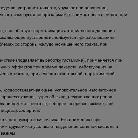
едство, устраняет тошноту, улучшает пищеварение,
учшает самочувствие при климаксе, снимает рези в животе при
, способствует нормализации артериального давления.
спокаивающее пустырник используется при заболеваниях
блемах со стороны желудочно-кишечного тракта, при
йствие (подавляет выработку гистамина), применяется при
бочных эффектов при приеме лекарств, действующих на
чень алкоголя, при лечении алкогольной, наркотической
е, кровоостанавливающее, успокоительное и мочегонное
 процессах кожи – угревой сыпи, незаживающих ранах,
ваниях кожи – диатезе, себорее, псориазе, экземе, при
, пищевых аллергиях
елчного пузыря и кишечника. Его применяют при
оречи одуванчика усиливают выделение соляной кислоты и
нвазиям