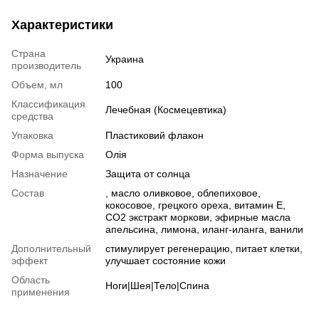
Характеристики
Страна
Украина
производитель
Объем, мл
100
Классификация
Лечебная (Космецевтика)
средства
Упаковка
Пластиковий флакон
Форма выпуска
Олія
Назначение
Защита от солнца
Состав
, масло оливковое, облепиховое,
кокосовое, грецкого ореха, витамин Е,
СО2 экстракт моркови, эфирные масла
апельсина, лимона, иланг-иланга, ванили
Дополнительный
стимулирует регенерацию, питает клетки,
эффект
улучшает состояние кожи
Область
Ноги|Шея|Тело|Спина
применения