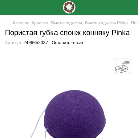
Каталог
Красота
Бьюти-гаджеты
Бьюти-гаджеты Pinka
Пор
Пористая губка спонж конняку Pinka
Артикул:
2496652037
Оставить отзыв