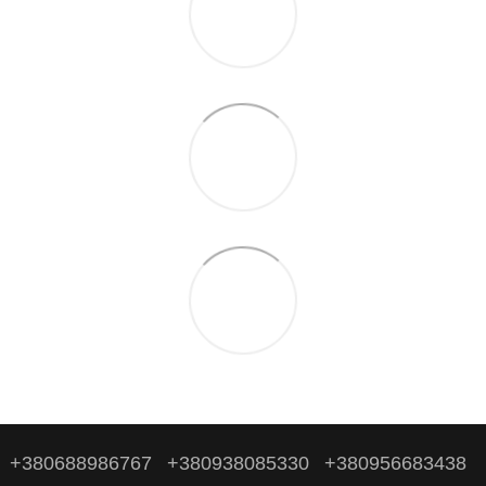
+380688986767
+380938085330
+380956683438