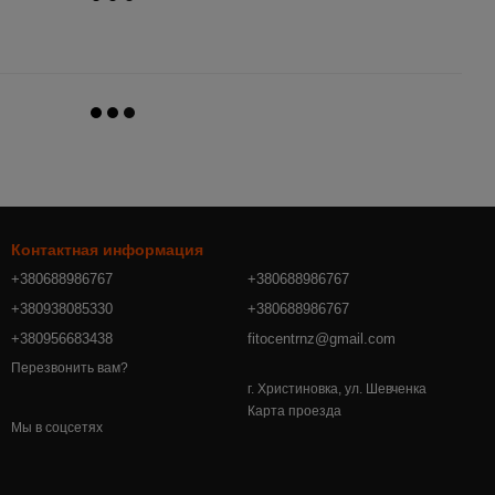
Контактная информация
+380688986767
+380688986767
+380938085330
+380688986767
+380956683438
fitocentrnz@gmail.com
Перезвонить вам?
г. Христиновка, ул. Шевченка
Карта проезда
Мы в соцсетях