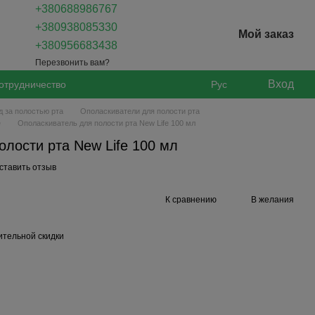
+380688986767
+380938085330
Мой заказ
+380956683438
Перезвонить вам?
Вход
отрудничество
Рус
д за полостью рта
Ополаскиватели для полости рта
e
Ополаскиватель для полости рта New Life 100 мл
лости рта New Life 100 мл
ставить отзыв
К сравнению
В желания
тельной скидки