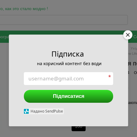
, как это стало модно !
ограмма лояльности
Бренды
Оздоровительные программы
С
а обработки и защиты персональных данных
Главная
Каталог
Красота
Ухо
Підписка
Ополаскиватели для полости рта New Lif
Ополаскиватель для по
на корисний контент без води
В наличии
Артикул: 287391534
О
*
247 грн
309 грн
Підписатися
Войти
для отображения накопи
%
Надано SendPulse
Объем, мл
100