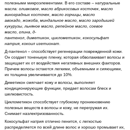
полезными микроэлементами. В его составе – натуральные
масла:
оливковое
,
масло абрикосовых косточек
,
масло
виноградных косточек
,
масло горчицы
,
масло
авокадо
,
жожоба
,
миндальное масло
,
масло зародышей
кукурузы
,
льняное масло
,
репейное масло
,
соевое
масло
,
глина
,
д-
пантенол
,
диметикон
,
циклометикон
,
кокосульфат
натрия
,
кокоил изетионат
.
Д-пантенол – способствует регенерации поврежденной кожи.
Он создает тоненькую пленку, которая обволакивает волосы и
защищает их от воздействия негативных внешних факторов.
Причем волосы остаются легкими, объемными и сияющими,
их толщина увеличивается до 10%.
Диметикон смягчает кожу и волосы, выполняет
кондиционирующие функции, придает волосам блеск и
шелковистость.
Циклометикон способствует глубокому проникновению
полезных веществ в волосы и кожу, не перегружая их.
Снимает наэлектризованность.
Кокосульфат натрия отлично пенится, с легкостью
распределяется по всей длине волос и хорошо промывает их,