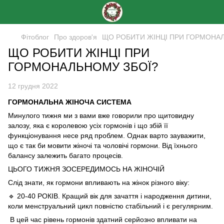
Фітоблог
Про здоров'я
ЩО РОБИТИ ЖІНЦІ ПРИ ГОРМОНА
ЩО РОБИТИ ЖІНЦІ ПРИ
ГОРМОНАЛЬНОМУ ЗБОЇ?
12 грудня 2022
ГОРМОНАЛЬНА ЖІНОЧА СИСТЕМА
Минулого тижня ми з вами вже говорили про щитовидну
залозу, яка є королевою усіх гормонів і що збій її
функціонування несе ряд проблем. Однак варто зауважити,
що є так би мовити жіночі та чоловічі гормони. Від їхнього
балансу залежить багато процесів.
ЦЬОГО ТИЖНЯ ЗОСЕРЕДИМОСЬ НА ЖІНОЧІЙ
Слід знати, як гормони впливають на жінок різного віку:
🔹 20-40 РОКІВ. Кращий вік для зачаття і народження дитини,
коли менструальний цикл повністю стабільний і є регулярним.
В цей час рівень гормонів здатний серйозно впливати на