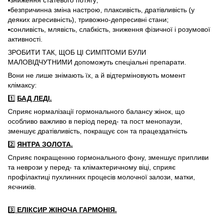
▪️зниження статевого потягу;
▪️безпричинна зміна настрою, плаксивість, дратівливість (у
деяких агресивність), тривожно-депресивні стани;
▪️сонливість, млявість, слабкість, зниження фізичної і розумової
активності.
ЗРОБИТИ ТАК, ЩОБ ЦІ СИМПТОМИ БУЛИ
МАЛОВІДЧУТНИМИ допоможуть спеціальні препарати.
Вони не лише знімають їх, а й відтерміновують момент
клімаксу:
1️⃣
БАД ЛЕДІ.
Сприяє нормалізації гормонального балансу жінок, що
особливо важливо в період перед- та пост менопаузи,
зменшує дратівливість, покращує сон та працездатність
2️⃣
ЯНТРА ЗОЛОТА.
Сприяє покращенню гормонального фону, зменшує припливи
та неврози у перед- та клімактеричному віці, сприяє
профілактиці пухлинних процесів молочної залози, матки,
яєчників.
3️⃣
ЕЛІКСИР ЖІНОЧА ГАРМОНІЯ.