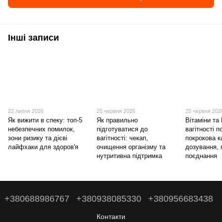
Інші записи
22 липня 2026
25 червня 2026
25 червня 202
Як вижити в спеку: топ-5
Як правильно
Вітаміни та
небезпечних помилок,
підготуватися до
вагітності 
зони ризику та дієві
вагітності: чекап,
покрокова к
лайфхаки для здоров'я
очищення організму та
дозування,
нутритивна підтримка
поєднання
+380688986767
+380938085330
+380956683438
Контакти