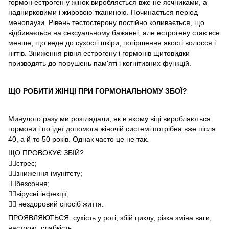
гормон естроген у жінок виробляється вже не яєчниками, а
наднирковими і жировою тканиною. Починається період
менопаузи. Рівень тестостерону постійно коливається, що
відбивається на сексуальному бажанні, але естрогену стає все
менше, що веде до сухості шкіри, погіршення якості волосся і
нігтів. Зниження рівня естрогену і гормонів щитовидки
призводять до порушень пам'яті і когнітивних функцій.
ЩО РОБИТИ ЖІНЦІ ПРИ ГОРМОНАЛЬНОМУ ЗБОЇ?
Минулого разу ми розглядали, як в якому віці виробляються
гормони і по ідеї допомога жіночій системі потрібна вже після
40, а й то 50 років. Однак часто це не так.
ЩО ПРОВОКУЄ ЗБІЙ?
👉🏼стрес;
👉🏼зниження імунітету;
👉🏼безсоння;
👉🏼вірусні інфекції;
👉🏼 нездоровий спосіб життя.
ПРОЯВЛЯЮТЬСЯ: сухість у роті, збій циклу, різка зміна ваги,
настрою, слабкість.