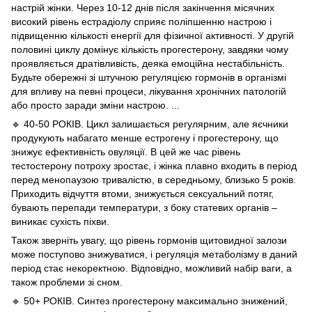
настрій жінки. Через 10-12 днів після закінчення місячних
високий рівень естрадіолу сприяє поліпшенню настрою і
підвищенню кількості енергії для фізичної активності. У другій
половині циклу домінує кількість прогестерону, завдяки чому
проявляється дратівливість, деяка емоційна нестабільність.
Будьте обережні зі штучною регуляцією гормонів в організмі
для впливу на певні процеси, лікування хронічних патологій
або просто заради зміни настрою. ...
🔹 40-50 РОКІВ. Цикл залишається регулярним, але яєчники
продукують набагато менше естрогену і прогестерону, що
знижує ефективність овуляції. В цей же час рівень
тестостерону потроху зростає, і жінка плавно входить в період
перед менопаузою тривалістю, в середньому, близько 5 років.
Приходить відчуття втоми, знижується сексуальний потяг,
бувають перепади температури, з боку статевих органів –
виникає сухість піхви.
Також зверніть увагу, що рівень гормонів щитовидної залози
може поступово знижуватися, і регуляція метаболізму в даний
період стає некоректною. Відповідно, можливий набір ваги, а
також проблеми зі сном.
🔹 50+ РОКІВ. Синтез прогестерону максимально знижений,