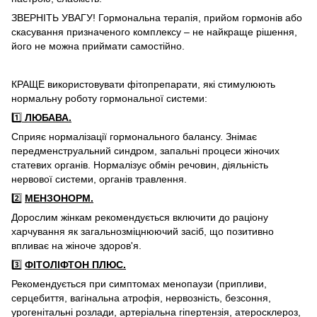
ЗВЕРНІТЬ УВАГУ! Гормональна терапія, прийом гормонів або
скасування призначеного комплексу – не найкраще рішення,
його не можна приймати самостійно.
КРАЩЕ використовувати фітопрепарати, які стимулюють
нормальну роботу гормональної системи:
1️⃣
ЛЮБАВА.
Сприяє нормалізації гормонального балансу. Знімає
передменструальний синдром, запальні процеси жіночих
статевих органів. Нормалізує обмін речовин, діяльність
нервової системи, органів травлення.
2️⃣
МЕНЗОНОРМ.
Дорослим жінкам рекомендується включити до раціону
харчування як загальнозміцнюючий засіб, що позитивно
впливає на жіноче здоров'я.
3️⃣
ФІТОЛІФТОН ПЛЮС.
Рекомендується при симптомах менопаузи (припливи,
серцебиття, вагінальна атрофія, нервозність, безсоння,
урогенітальні розлади, артеріальна гіпертензія, атеросклероз,