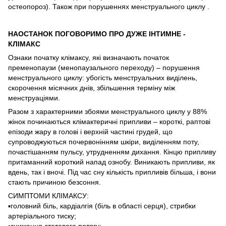
остеопороз). Також при порушеннях менструального циклу .
НАОСТАНОК ПОГОВОРИМО ПРО ДУЖЕ ІНТИМНЕ -
КЛІМАКС
Ознаки початку клімаксу, які визначають початок
пременопаузи (менопаузального переходу) – порушення
менструального циклу: убогість менструальних виділень,
скорочення місячних днів, збільшення терміну між
менструаціями.
Разом з характерними збоями менструального циклу у 88%
жінок починаються клімактеричні припливи – короткі, раптові
епізоди жару в голові і верхній частині грудей, що
супроводжуються почервонінням шкіри, виділенням поту,
почастішанням пульсу, утрудненням дихання. Кінцю припливу
притаманний короткий напад ознобу. Виникають припливи, як
вдень, так і вночі. Під час сну кількість припливів більша, і вони
стають причиною безсоння.
СИМПТОМИ КЛІМАКСУ:
▪️головний біль, кардіалгія (біль в області серця), стрибки
артеріального тиску;