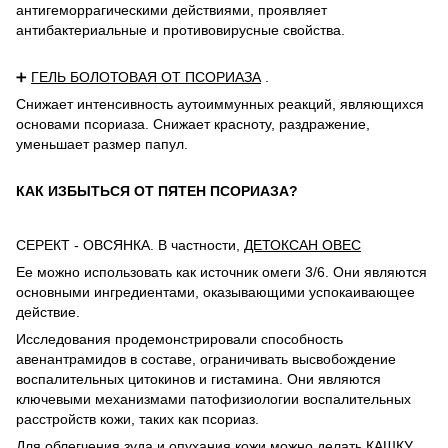
антигеморрагическими действиями, проявляет
антибактериальные и противовирусные свойства.
➕
ГЕЛЬ БОЛОТОВАЯ ОТ ПСОРИАЗА
.
Снижает интенсивность аутоиммунных реакций, являющихся
основами псориаза.
Снижает красноту, раздражение,
уменьшает размер папул.
КАК ИЗБЫТЬСЯ ОТ ПЯТЕН ПСОРИАЗА?
СЕРЕКТ - ОВСЯНКА.
В частности,
ДЕТОКСАН ОВЕС
Ее можно использовать как источник омеги 3/6.
Они являются
основными ингредиентами, оказывающими успокаивающее
действие.
Исследования продемонстрировали способность
авенантрамидов в составе, ограничивать высвобождение
воспалительных цитокинов и гистамина.
Они являются
ключевыми механизмами патофизиологии воспалительных
расстройств кожи, таких как псориаз.
Для облегчения зуда и опухания кожи можно делать КАШКУ