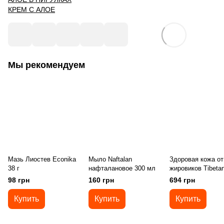
КРЕМ С АЛОЕ
Мы рекомендуем
Мазь Лиостев Econika
Мыло Naftalan
Здоровая кожа от
38 г
нафталановое 300 мл
жировиков Tibeta
Formula 60 капсу
98 грн
160 грн
694 грн
Купить
Купить
Купить