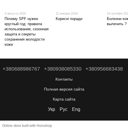
4 августа 2026
11 января 2026
16 октября 20
Почему SPF нужен
Корисні поради
Болезни кож
круглый год: правила
вылечить ?
использования, сезонная
защита и секреты
сохранения молодости
кожи
+380688986767
+380938085330
+380956683438
Контакты
Полная версия сайта
Карта сайта
Укр
Рус
Eng
Online store built with Horoshop